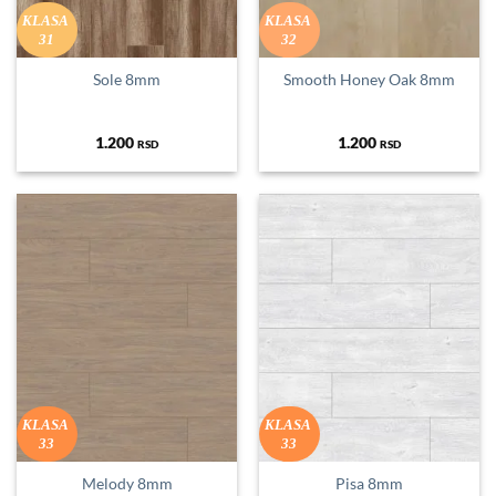
KLASA
KLASA
31
32
Sole 8mm
Smooth Honey Oak 8mm
1.200
1.200
RSD
RSD
KLASA
KLASA
33
33
Melody 8mm
Pisa 8mm