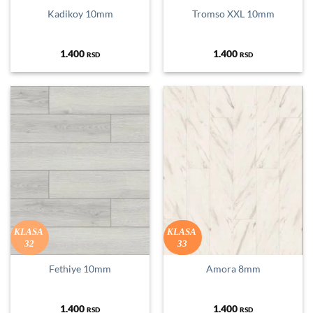
Kadikoy 10mm
Tromso XXL 10mm
1.400
1.400
RSD
RSD
KLASA
KLASA
32
33
Fethiye 10mm
Amora 8mm
1.400
1.400
RSD
RSD