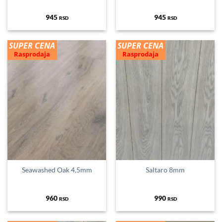
945
945
RSD
RSD
SUPER CENA
SUPER CENA
Rasprodaja
Rasprodaja
Seawashed Oak 4,5mm
Saltaro 8mm
960
990
RSD
RSD