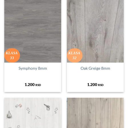
KLASA
KLASA
33
32
Symphony 8mm
Oak Greige 8mm
1.200
1.200
RSD
RSD