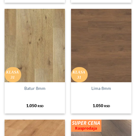
KLASA
KLASA
31
31
Batur 8mm
Lima 8mm
1.050
1.050
RSD
RSD
SUPER CENA
Rasprodaja