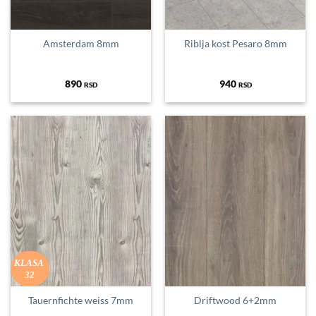
Amsterdam 8mm
Riblja kost Pesaro 8mm
890
940
RSD
RSD
KLASA
32
Tauernfichte weiss 7mm
Driftwood 6+2mm