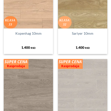
KLASA
KLASA
33
32
Kopenhag 10mm
Sariyer 10mm
1.400
1.400
RSD
RSD
SUPER CENA
SUPER CENA
Rasprodaja
Rasprodaja