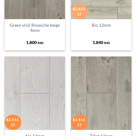
KLASA
32
Green vinil Risseiche beige
Rio 12mm
4mm
1.800
1.840
RSD
RSD
KLASA
KLASA
33
33