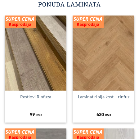
PONUDA LAMINATA
SUPER CENA
SUPER CENA
Rasprodaja
Rasprodaja
Restlovi Rinfuza
Laminat riblja kost – rinfuz
99
630
RSD
RSD
SUPER CENA
SUPER CENA
Rasprodaja
Rasprodaja