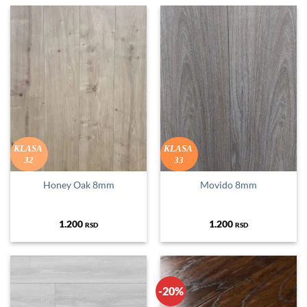
KLASA
KLASA
32
33
Honey Oak 8mm
Movido 8mm
1.200
1.200
RSD
RSD
-20%