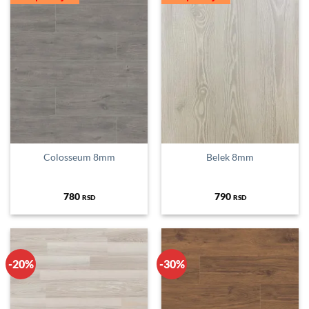
Colosseum 8mm
Belek 8mm
780
790
RSD
RSD
-20%
-30%