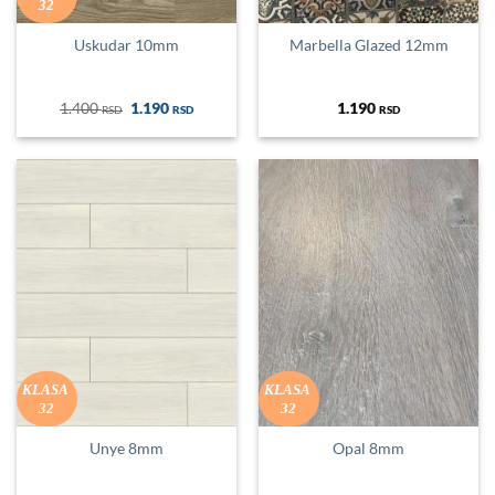
32
Uskudar 10mm
Marbella Glazed 12mm
Оригинална
Тренутна
1.400
1.190
1.190
RSD
RSD
RSD
цена
цена
је
је:
била:
1.190 RSD.
1.400 RSD.
KLASA
KLASA
32
32
Unye 8mm
Opal 8mm