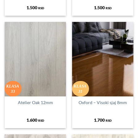
1.500
1.500
RSD
RSD
KLASA
KLASA
33
31
Atelier Oak 12mm
Oxford – Visoki sjaj 8mm
1.600
1.700
RSD
RSD