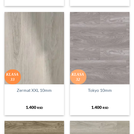
KLASA
KLASA
33
32
Zermat XXL 10mm
Tokyo 10mm
1.400
1.400
RSD
RSD