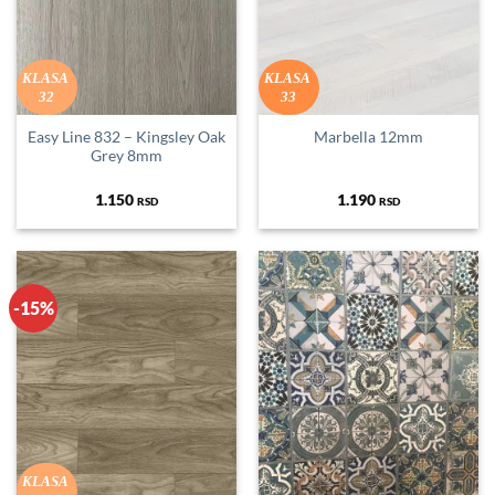
KLASA
KLASA
32
33
Easy Line 832 – Kingsley Oak
Marbella 12mm
Grey 8mm
1.150
1.190
RSD
RSD
-15%
KLASA