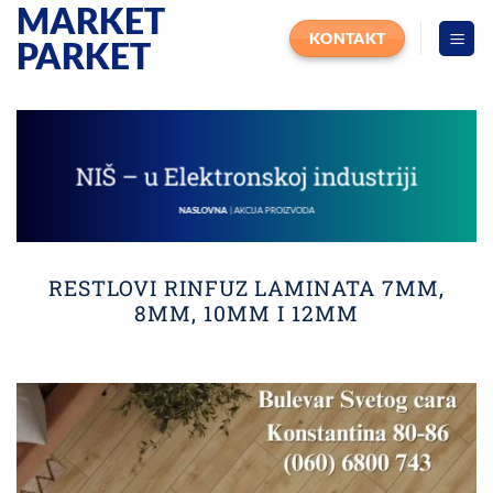
MARKET
Прескочи
на
KONTAKT
PARKET
садржај
NIŠ – u Elektronskoj industriji
NASLOVNA
| AKCIJA PROIZVODA
RESTLOVI RINFUZ LAMINATA 7MM,
8MM, 10MM I 12MM