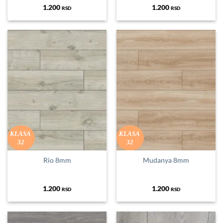
1.200
1.200
RSD
RSD
KLASA
KLASA
32
32
Rio 8mm
Mudanya 8mm
1.200
1.200
RSD
RSD