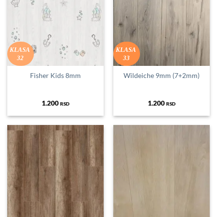
KLASA
KLASA
32
33
Fisher Kids 8mm
Wildeiche 9mm (7+2mm)
1.200
1.200
RSD
RSD