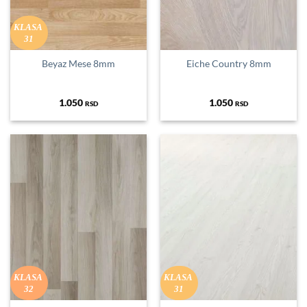
KLASA
31
Beyaz Mese 8mm
Eiche Country 8mm
1.050
1.050
RSD
RSD
KLASA
KLASA
32
31