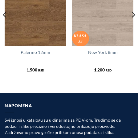
KLASA
33
Palermo 12mm
New York 8mm
1.500
1.200
RSD
RSD
NAPOMENA
Svi iznosi u katalogu su u dinarima sa PDV-om. Trudimo se da
podaci i slike precizno i verodostojno prikazuju proizvode.
Zadržavamo pravo greške prilikom unosa podataka i slika.