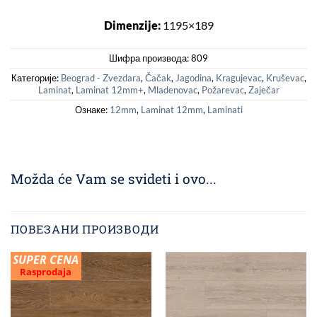
Dimenzije:
1195×189
Шифра производа:
809
Категорије:
Beograd - Zvezdara
,
Čačak
,
Jagodina
,
Kragujevac
,
Kruševac
,
Laminat
,
Laminat 12mm+
,
Mladenovac
,
Požarevac
,
Zaječar
Ознаке:
12mm
,
Laminat 12mm
,
Laminati
Možda će Vam se svideti i ovo...
ПОВЕЗАНИ ПРОИЗВОДИ
SUPER CENA
Rasprodaja