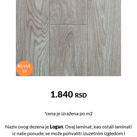
KLASA
33
1.840
RSD
*cena je izražena po m2
Naziv ovog dezena je
Logan
. Ovaj laminat, kao ostali laminati
iz naše ponude, se može pohvaliti izuzetnim izgledom i