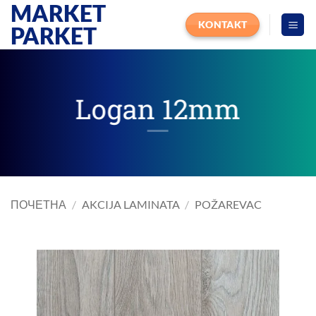
MARKET
Прескочи
на
KONTAKT
PARKET
садржај
Logan 12mm
ПОЧЕТНА
/
AKCIJA LAMINATA
/
POŽAREVAC