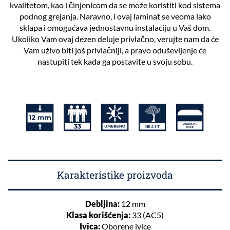
kvalitetom, kao i činjenicom da se može koristiti kod sistema
podnog grejanja. Naravno, i ovaj laminat se veoma lako
sklapa i omogućava jednostavnu instalaciju u Vaš dom.
Ukoliko Vam ovaj dezen deluje privlačno, verujte nam da će
Vam uživo biti još privlačniji, a pravo oduševljenje će
nastupiti tek kada ga postavite u svoju sobu.
Karakteristike proizvoda
Debljina:
12 mm
Klasa korišćenja:
33 (AC5)
Ivica:
Oborene ivice