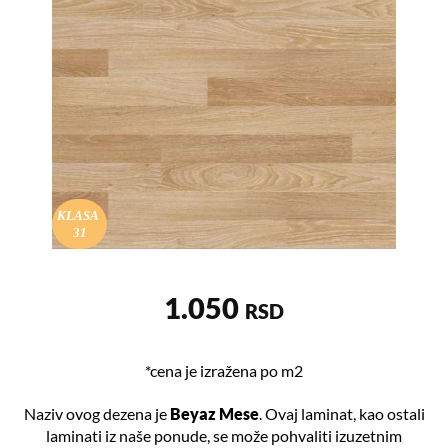
KLASA
31
1.050
RSD
*cena je izražena po m2
Naziv ovog dezena je
Beyaz Mese
. Ovaj laminat, kao ostali
laminati iz naše ponude, se može pohvaliti izuzetnim