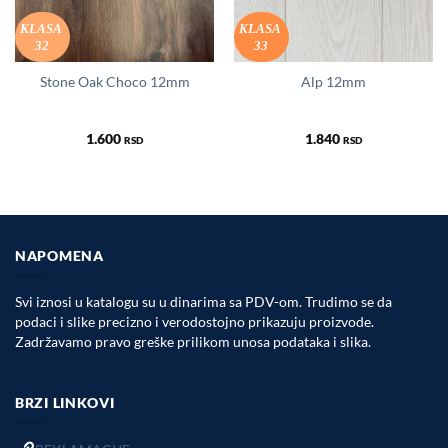
KLASA
KLASA
32
33
Stone Oak Choco 12mm
Alp 12mm
1.600
1.840
RSD
RSD
NAPOMENA
Svi iznosi u katalogu su u dinarima sa PDV-om. Trudimo se da
podaci i slike precizno i verodostojno prikazuju proizvode.
Zadržavamo pravo greške prilikom unosa podataka i slika.
BRZI LINKOVI