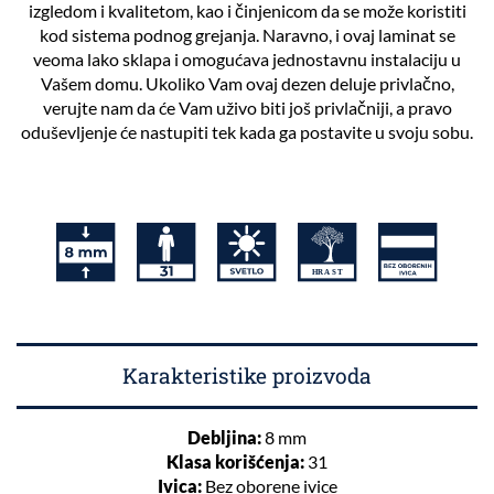
izgledom i kvalitetom, kao i činjenicom da se može koristiti
kod sistema podnog grejanja. Naravno, i ovaj laminat se
veoma lako sklapa i omogućava jednostavnu instalaciju u
Vašem domu. Ukoliko Vam ovaj dezen deluje privlačno,
verujte nam da će Vam uživo biti još privlačniji, a pravo
oduševljenje će nastupiti tek kada ga postavite u svoju sobu.
Karakteristike proizvoda
Debljina:
8 mm
Klasa korišćenja:
31
Ivica:
Bez oborene ivice