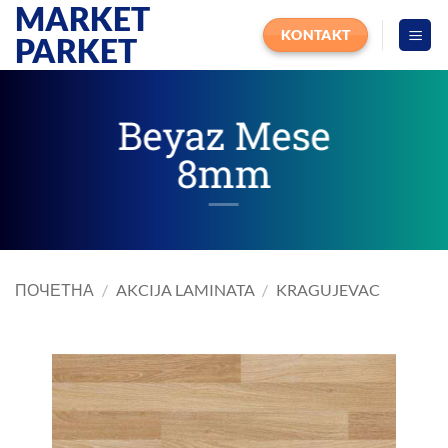
MARKET
Прескочи
на
KONTAKT
PARKET
садржај
Beyaz Mese
8mm
ПОЧЕТНА
/
AKCIJA LAMINATA
/
KRAGUJEVAC