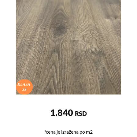
KLASA
33
1.840
RSD
*cena je izražena po m2