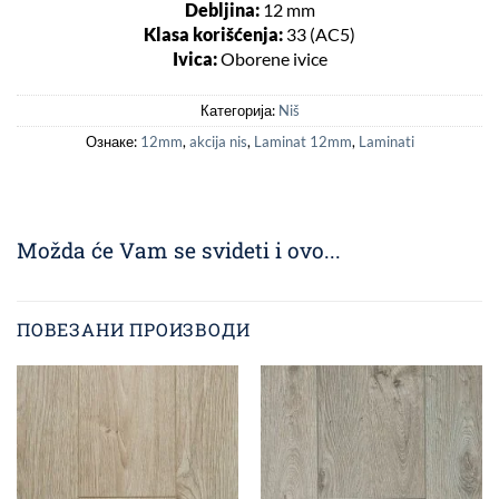
Debljina:
12 mm
Klasa korišćenja:
33 (AC5)
Ivica:
Oborene ivice
Категорија:
Niš
Ознаке:
12mm
,
akcija nis
,
Laminat 12mm
,
Laminati
Možda će Vam se svideti i ovo...
ПОВЕЗАНИ ПРОИЗВОДИ