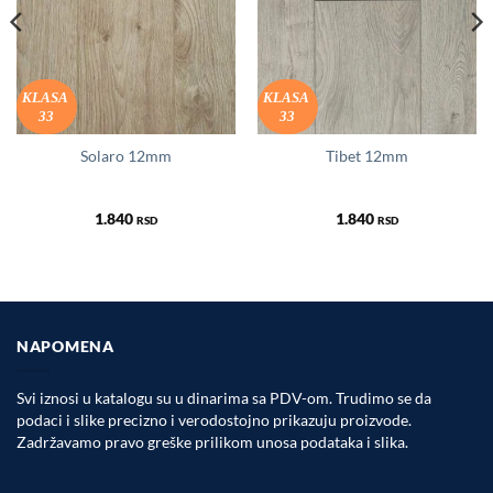
KLASA
KLASA
33
33
Solaro 12mm
Tibet 12mm
1.840
1.840
RSD
RSD
NAPOMENA
Svi iznosi u katalogu su u dinarima sa PDV-om. Trudimo se da
podaci i slike precizno i verodostojno prikazuju proizvode.
Zadržavamo pravo greške prilikom unosa podataka i slika.