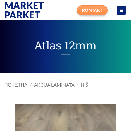
MARKET
Прескочи
на
KONTAKT
PARKET
садржај
Atlas 12mm
ПОЧЕТНА
/
AKCIJA LAMINATA
/
NIŠ