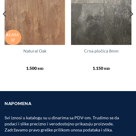
KLASA
32
Natural Oak
Crna pločica 8mm
1.500
1.150
RSD
RSD
NAPOMENA
Svi iznosi u katalogu su u dinarima sa PDV-om. Trudimo se da
podaci i slike precizno i verodostojno prikazuju proizvode.
Zadržavamo pravo greške prilikom unosa podataka i slika.