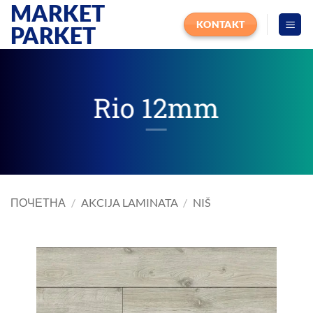
MARKET
Прескочи
на
KONTAKT
PARKET
садржај
Rio 12mm
ПОЧЕТНА
/
AKCIJA LAMINATA
/
NIŠ