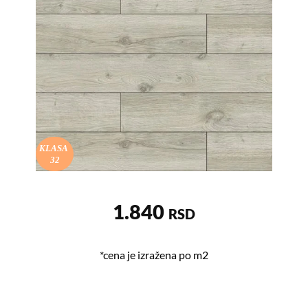
KLASA
32
1.840
RSD
*cena je izražena po m2