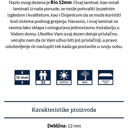
Naziv ovog dezena je
Rio 12mm
. Ovaj laminat, kao ostali
laminati iz naše ponude, se može pohvaliti izuzetnim
izgledom i kvalitetom, kao i činjenicom da se može koristiti
kod sistema podnog grejanja. Naravno, i ovaj laminat se
veoma lako sklapa i omogućava jednostavnu instalaciju u
Vašem domu. Ukoliko Vam ovaj dezen deluje privlačno,
verujte nam da će Vam uživo biti još privlačniji, a pravo
oduševljenje će nastupiti tek kada ga postavite u svoju sobu.
Karakteristike proizvoda
Debljina:
12 mm