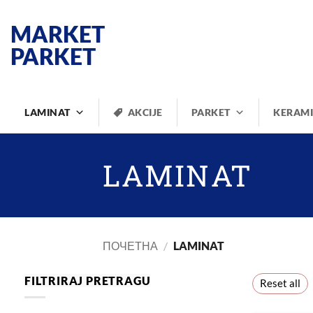
Прескочи
на
MARKET
садржај
PARKET
LAMINAT
AKCIJE
PARKET
KERAM
LAMINAT
ПОЧЕТНА
/
LAMINAT
FILTRIRAJ PRETRAGU
Reset all