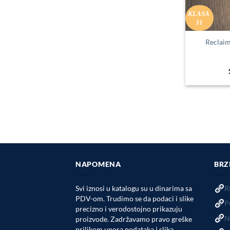
KLASA
31
Reclai
NAPOMENA
BRZ
Svi iznosi u katalogu su u dinarima sa
R
PDV-om. Trudimo se da podaci i slike
P
precizno i verodostojno prikazuju
N
proizvode. Zadržavamo pravo greške
prilikom unosa podataka i slika.