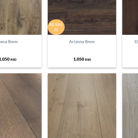
KLASA
31
iena 8mm
Arizona 8mm
D
1.050
1.050
RSD
RSD