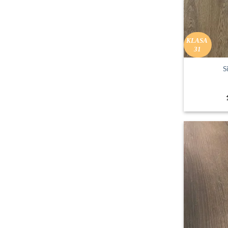
KLASA
31
S