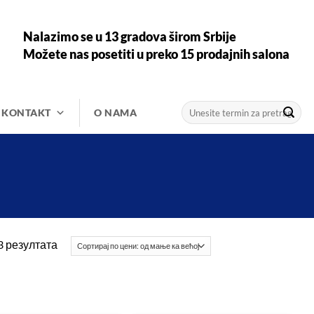
Nalazimo se u 13 gradova širom Srbije
Možete nas posetiti u preko 15 prodajnih salona
Претрага
KONTAKT
O NAMA
за:
Сортирано
3 резултата
по
цени:
од
ниже