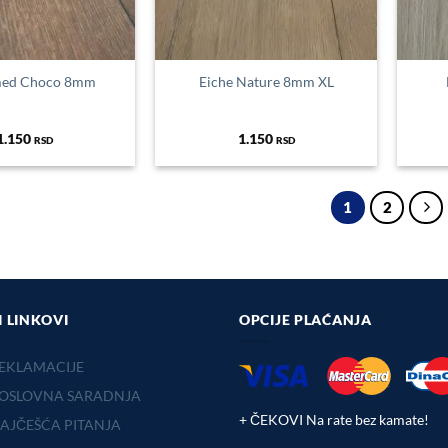
med Choco 8mm
Eiche Nature 8mm XL
1.150
1.150
RSD
RSD
1
2
I LINKOVI
OPCIJE PLAĆANJA
EKLAMACIJE
OSLOVNA SARADNJA
+ ČEKOVI Na rate bez kamate!
AJČEŠĆA PITANJA