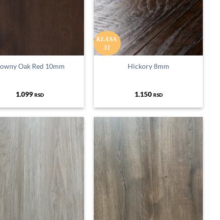
KLASA
31
owny Oak Red 10mm
Hickory 8mm
1.099
1.150
RSD
RSD