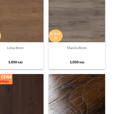
KLASA
31
Lima 8mm
Manila 8mm
1.050
1.050
RSD
RSD
 CENA
odaja