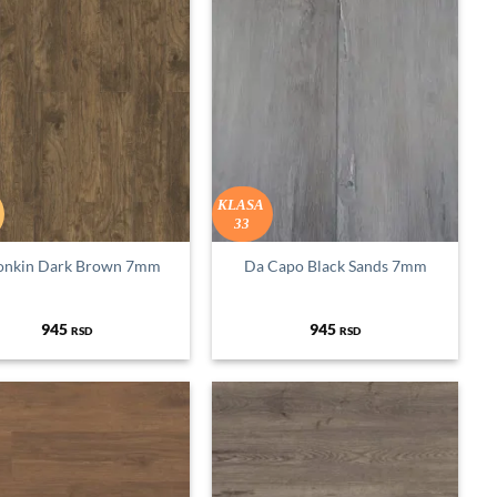
KLASA
33
onkin Dark Brown 7mm
Da Capo Black Sands 7mm
945
945
RSD
RSD