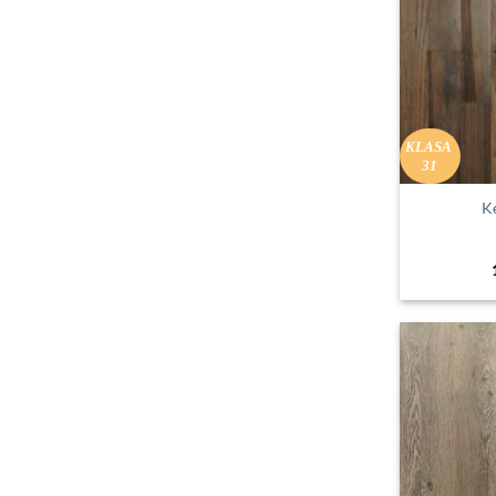
KLASA
31
K