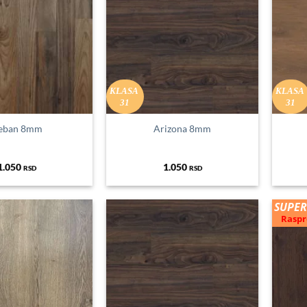
KLASA
KLASA
31
31
eban 8mm
Arizona 8mm
1.050
1.050
RSD
RSD
SUPER
Raspr