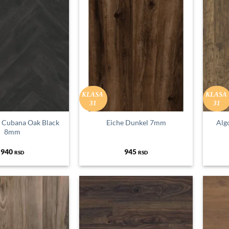
KLASA
KLASA
31
31
t Cubana Oak Black
Eiche Dunkel 7mm
Alg
8mm
940
945
RSD
RSD