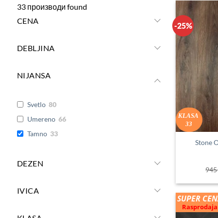
33
производи found
CENA
-25%
DEBLJINA
NIJANSA
Svetlo
80
KLASA
Umereno
66
33
Tamno
33
Stone 
DEZEN
94
IVICA
SUPER CEN
Rasprodaja
KLASA