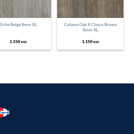
Eiche Beige 8mm XL
Cubana Oak R Choco Brown
8mm XL
1.150
1.150
RSD
RSD