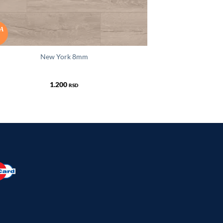
SA
New York 8mm
1.200
RSD