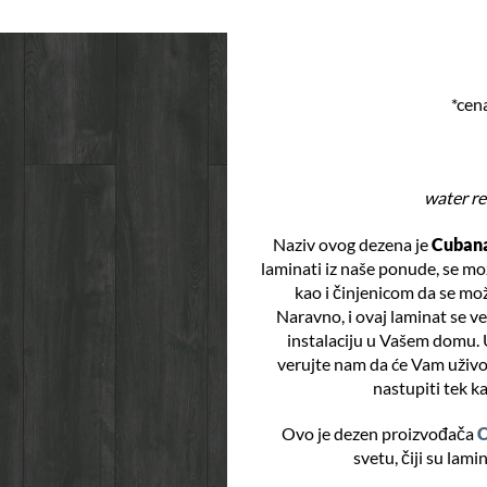
*cen
water re
Naziv ovog dezena je
Cuban
laminati iz naše ponude, se mo
kao i činjenicom da se mož
Naravno, i ovaj laminat se 
instalaciju u Vašem domu. 
verujte nam da će Vam uživo b
nastupiti tek k
Ovo je dezen proizvođača
svetu, čiji su lami