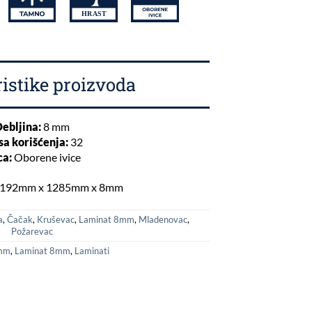
istike proizvoda
ebljina:
8 mm
sa korišćenja:
32
ca:
Oborene ivice
192mm x 1285mm x 8mm
a
,
Čačak
,
Kruševac
,
Laminat 8mm
,
Mladenovac
,
Požarevac
mm
,
Laminat 8mm
,
Laminati