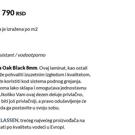
790
RSD
a je izražena po m2
sistant / vodootporno
a Oak Black 8mm
. Ovaj laminat, kao ostali
že pohvaliti izuzetnim izgledom i kvalitetom,
e koristiti kod sistema podnog grejanja.
veoma lako sklapa i omogućava jednostavnu
Ukoliko Vam ovaj dezen deluje privlačno,
iti još privlačniji, a pravo oduševljenje će
ada ga postavite u svoju sobu.
CLASSEN
, trećeg najvećeg proizvođača na
nati po kvalitetu vodeći u Evropi.