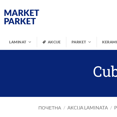
Прескочи
на
MARKET
садржај
PARKET
LAMINAT
AKCIJE
PARKET
KERAM
Cu
ПОЧЕТНА
/
AKCIJA LAMINATA
/