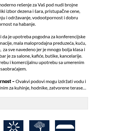
moderno rešenje za Vaš pod nudi brojne
iki izbor dezena i šara, pristupačne cene,
nju i održavanje, vodootpornost i dobru
rnost na habanje.
i da je upotreba pogodna za konferencijske
dinacije, mala maloprodajna preduzeća, kuću,
će, za sve navedeno jer je mnogo bolja klasa i
r je za salone, kafiće, butike, kancelarije.
trebu i komercijalnu upotrebu sa umerenim
saobraćajem.
rnost –
Ovakvi podovi mogu izdržati vodu i
ealnim za kuhinje, hodnike, zatvorene terase…