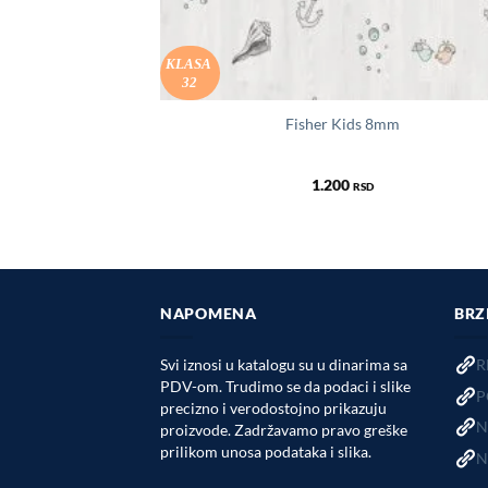
KLASA
32
 Oak Grey 8mm
Fisher Kids 8mm
1.200
RSD
NAPOMENA
BRZ
Svi iznosi u katalogu su u dinarima sa
R
PDV-om. Trudimo se da podaci i slike
P
precizno i verodostojno prikazuju
N
proizvode. Zadržavamo pravo greške
prilikom unosa podataka i slika.
N