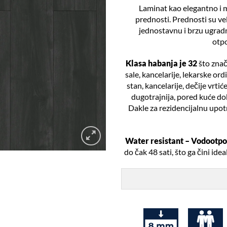
Laminat kao elegantno i 
prednosti. Prednosti su vel
jednostavnu i brzu ugrad
otpo
Klasa habanja je 32
što znač
sale, kancelarije, lekarske or
stan, kancelarije, dečije vrti
dugotrajnija, pored kuće doba
Dakle za rezidencijalnu upo
Water resistant – Vodootpo
do čak 48 sati, što ga čini id