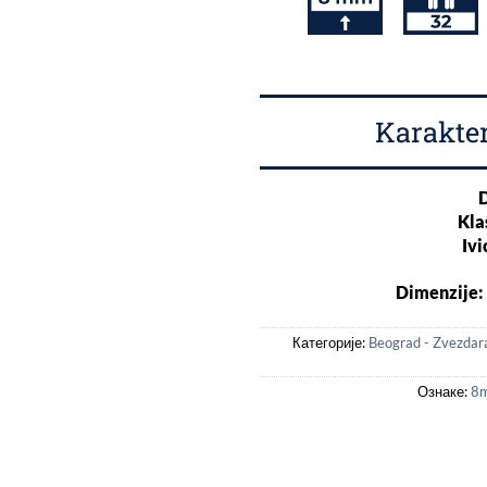
Karakter
D
Kla
Ivi
Dimenzije:
Категорије:
Beograd - Zvezdar
Ознаке:
8