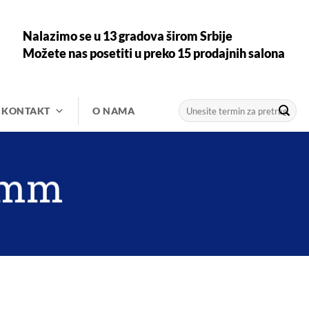
Nalazimo se u 13 gradova širom Srbije
Možete nas posetiti u preko 15 prodajnih salona
Претрага
KONTAKT
O NAMA
за:
8mm