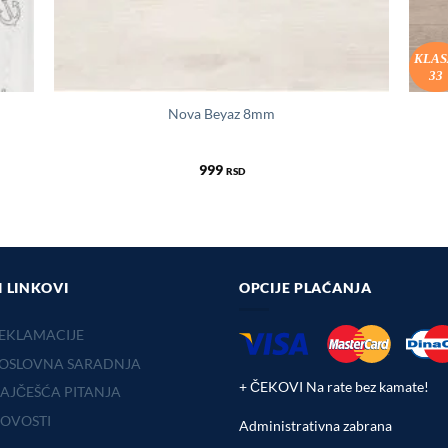
KLA
33
Nova Beyaz 8mm
999
RSD
I LINKOVI
OPCIJE PLAĆANJA
EKLAMACIJE
OSLOVNA SARADNJA
+ ČEKOVI Na rate bez kamate!
AJČEŠĆA PITANJA
OVOSTI
Administrativna zabrana