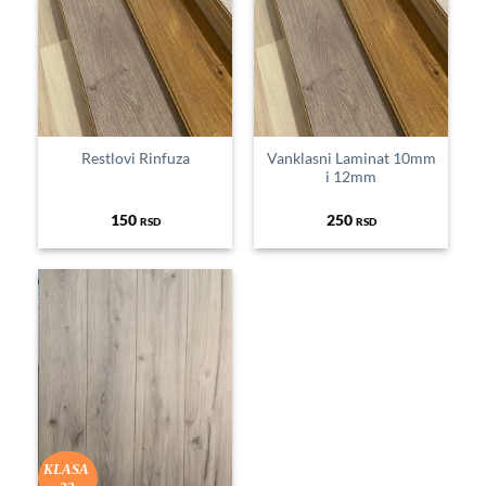
Restlovi Rinfuza
Vanklasni Laminat 10mm
i 12mm
150
250
RSD
RSD
KLASA