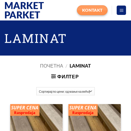
MARKET
Прескочи
на
KONTAKT
PARKET
садржај
LAMINAT
ПОЧЕТНА
/
LAMINAT
ФИЛТЕР
SUPER CENA
SUPER CENA
Rasprodaja
Rasprodaja