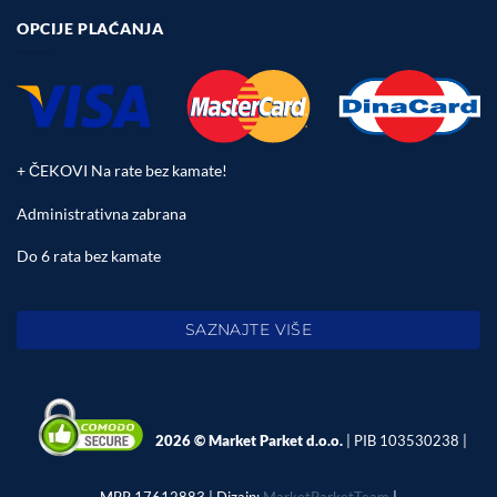
OPCIJE PLAĆANJA
+ ČEKOVI Na rate bez kamate!
Administrativna zabrana
Do 6 rata bez kamate
SAZNAJTE VIŠE
2026 © Market Parket d.o.o.
| PIB 103530238 |