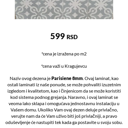
599
RSD
*cena je izražena po m2
*cena važi u Kragujevcu
Naziv ovog dezena je
Parisiene 8mm
. Ovaj laminat, kao
ostali laminati iz naše ponude, se može pohvaliti izuzetnim
izgledom i kvalitetom, kao i činjenicom da se može koristiti
kod sistema podnog grejanja. Naravno, i ovaj laminat se
veoma lako sklapa i omogućava jednostavnu instalaciju u
Vašem domu. Ukoliko Vam ovaj dezen deluje privlačno,
verujte nam da će Vam uživo biti još privlačniji, a pravo
oduševljenje će nastupiti tek kada ga postavite u svoju sobu.