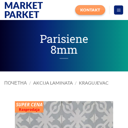
MARKET
Прескочи
на
KONTAKT
PARKET
садржај
Parisiene
8mm
ПОЧЕТНА
/
AKCIJA LAMINATA
/
KRAGUJEVAC
SUPER CENA
Rasprodaja