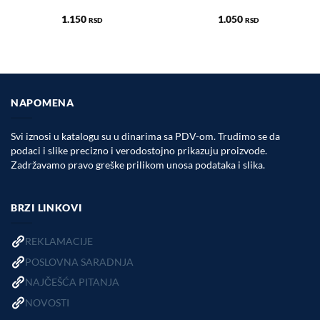
1.150
1.050
RSD
RSD
NAPOMENA
Svi iznosi u katalogu su u dinarima sa PDV-om. Trudimo se da
podaci i slike precizno i verodostojno prikazuju proizvode.
Zadržavamo pravo greške prilikom unosa podataka i slika.
BRZI LINKOVI
REKLAMACIJE
POSLOVNA SARADNJA
NAJČEŠĆA PITANJA
NOVOSTI