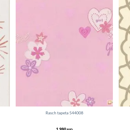
Rasch tapeta 544008
1.980
RSD