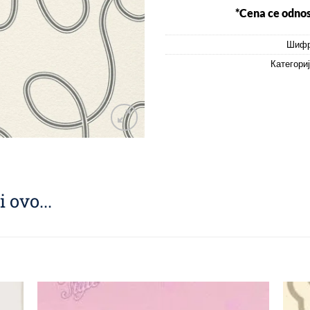
*Cena ce odnos
Шифр
Категори
 ovo...