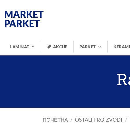
Прескочи
на
MARKET
садржај
PARKET
LAMINAT
AKCIJE
PARKET
KERAM
R
ПОЧЕТНА
/
OSTALI PROIZVODI
/