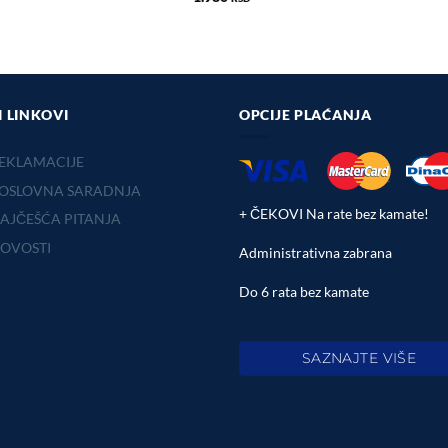
I LINKOVI
OPCIJE PLAĆANJA
EKLAMACIJE
OSLOVNA SARADNJA
+ ČEKOVI Na rate bez kamate!
AJČEŠĆA PITANJA
OVOSTI
Administrativna zabrana
Do 6 rata bez kamate
SAZNAJTE VIŠE