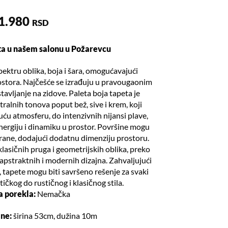
1.980
RSD
eta u našem salonu u Požarevcu
ektru oblika, boja i šara, omogućavajući
rostora. Najčešće se izrađuju u pravougaonim
avljanje na zidove. Paleta boja tapeta je
ralnih tonova poput bež, sive i krem, koji
uću atmosferu, do intenzivnih nijansi plave,
energiju i dinamiku u prostor. Površine mogu
urirane, dodajući dodatnu dimenziju prostoru.
lasičnih pruga i geometrijskih oblika, preko
 apstraktnih i modernih dizajna. Zahvaljujući
, tapete mogu biti savršeno rešenje za svaki
tičkog do rustičnog i klasičnog stila.
a porekla:
Nemačka
lne:
širina 53cm, dužina 10m