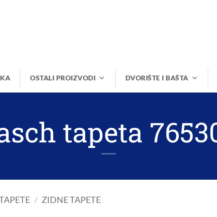
IKA
OSTALI PROIZVODI
DVORIŠTE I BAŠTA
asch tapeta 7653
TAPETE
/
ZIDNE TAPETE