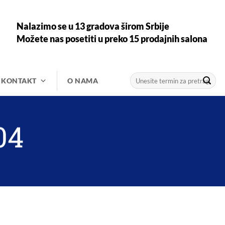
Nalazimo se u 13 gradova širom Srbije
Možete nas posetiti u preko 15 prodajnih salona
Претрага
KONTAKT
O NAMA
за:
04