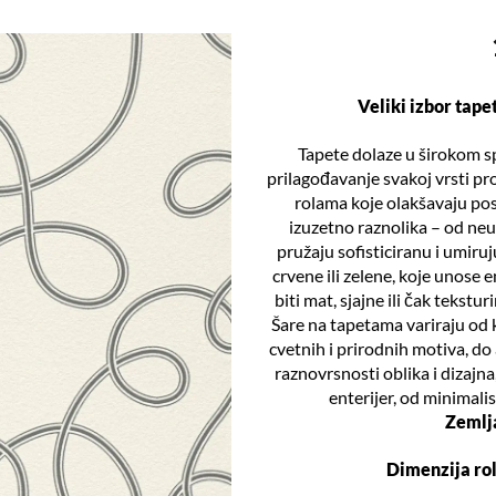
Veliki izbor tap
Tapete dolaze u širokom sp
prilagođavanje svakoj vrsti p
rolama koje olakšavaju post
izuzetno raznolika – od neut
pružaju sofisticiranu i umiruj
crvene ili zelene, koje unose 
biti mat, sjajne ili čak tekst
Šare na tapetama variraju od k
cvetnih i prirodnih motiva, do
raznovrsnosti oblika i dizajna
enterijer, od minimalis
Zemlj
Dimenzija ro