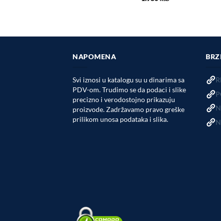
NAPOMENA
BRZ
Svi iznosi u katalogu su u dinarima sa
R
PDV-om. Trudimo se da podaci i slike
P
precizno i verodostojno prikazuju
N
proizvode. Zadržavamo pravo greške
prilikom unosa podataka i slika.
N