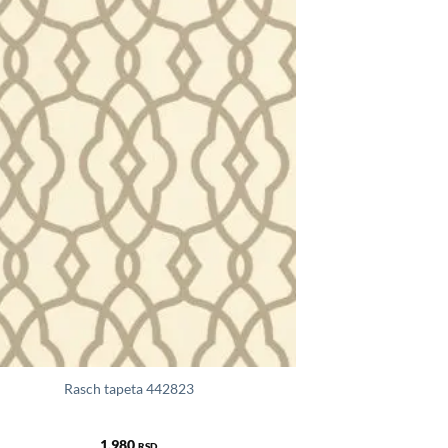
Rasch tapeta 442823
1.980
RSD