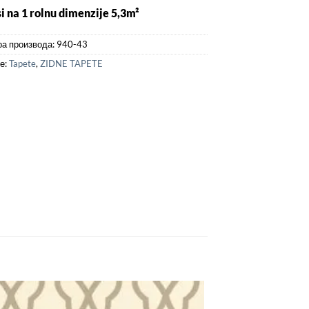
i na 1 rolnu dimenzije 5,3m²
а производа:
940-43
је:
Tapete
,
ZIDNE TAPETE