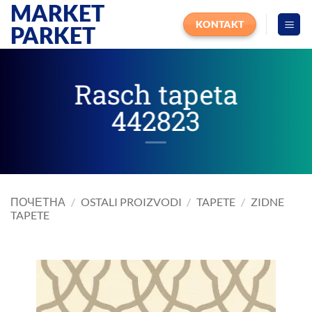
MARKET
Прескочи
на
KONTAKT
PARKET
садржај
Rasch tapeta
442823
ПОЧЕТНА
/
OSTALI PROIZVODI
/
TAPETE
/
ZIDNE
TAPETE