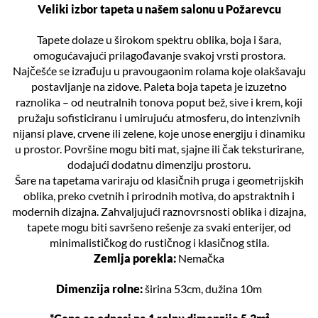
Veliki izbor tapeta u našem salonu u Požarevcu
Tapete dolaze u širokom spektru oblika, boja i šara,
omogućavajući prilagođavanje svakoj vrsti prostora.
Najčešće se izrađuju u pravougaonim rolama koje olakšavaju
postavljanje na zidove. Paleta boja tapeta je izuzetno
raznolika – od neutralnih tonova poput bež, sive i krem, koji
pružaju sofisticiranu i umirujuću atmosferu, do intenzivnih
nijansi plave, crvene ili zelene, koje unose energiju i dinamiku
u prostor. Površine mogu biti mat, sjajne ili čak teksturirane,
dodajući dodatnu dimenziju prostoru.
Šare na tapetama variraju od klasičnih pruga i geometrijskih
oblika, preko cvetnih i prirodnih motiva, do apstraktnih i
modernih dizajna. Zahvaljujući raznovrsnosti oblika i dizajna,
tapete mogu biti savršeno rešenje za svaki enterijer, od
minimalističkog do rustičnog i klasičnog stila.
Zemlja porekla:
Nemačka
Dimenzija rolne:
širina 53cm, dužina 10m