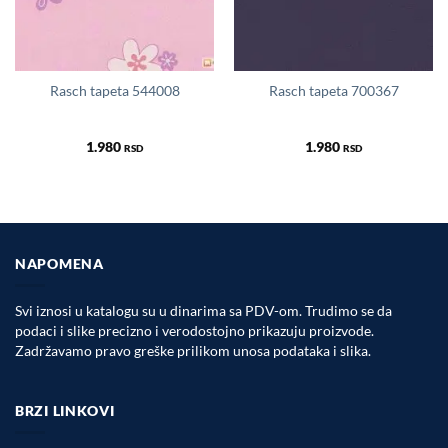
Rasch tapeta 544008
Rasch tapeta 700367
1.980
1.980
RSD
RSD
NAPOMENA
Svi iznosi u katalogu su u dinarima sa PDV-om. Trudimo se da
podaci i slike precizno i verodostojno prikazuju proizvode.
Zadržavamo pravo greške prilikom unosa podataka i slika.
BRZI LINKOVI