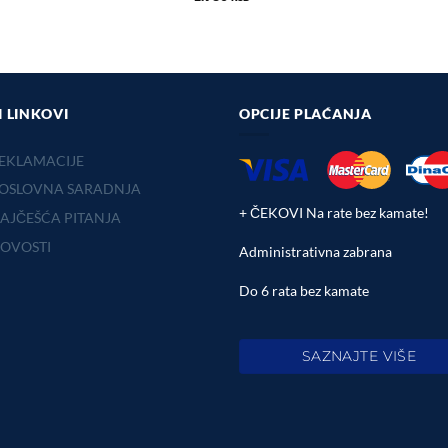
I LINKOVI
OPCIJE PLAĆANJA
EKLAMACIJE
OSLOVNA SARADNJA
+ ČEKOVI Na rate bez kamate!
AJČEŠĆA PITANJA
OVOSTI
Administrativna zabrana
Do 6 rata bez kamate
SAZNAJTE VIŠE