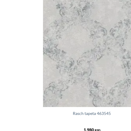
9114
Rasch tapeta 463545
1.980
RSD