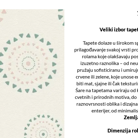
Veliki izbor tap
Tapete dolaze u širokom sp
prilagođavanje svakoj vrsti p
rolama koje olakšavaju post
izuzetno raznolika – od neut
pružaju sofisticiranu i umiruj
crvene ili zelene, koje unose 
biti mat, sjajne ili čak tekst
Šare na tapetama variraju od k
cvetnih i prirodnih motiva, do
raznovrsnosti oblika i dizajna
enterijer, od minimalis
Zemlj
Dimenzija ro