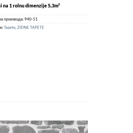
i na 1 rolnu dimenzije 5,3m²
а производа:
940-51
је:
Tapete
,
ZIDNE TAPETE