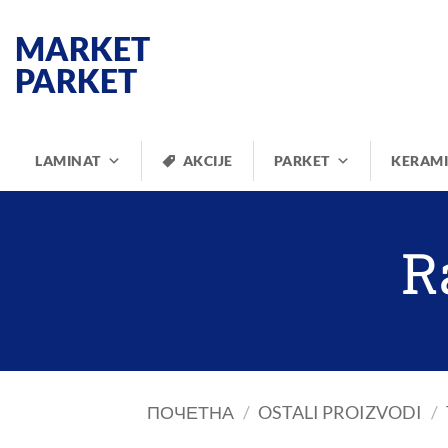
Прескочи
на
MARKET
садржај
PARKET
LAMINAT
AKCIJE
PARKET
KERAM
R
ПОЧЕТНА
/
OSTALI PROIZVODI
/