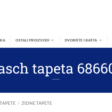
IKA
OSTALI PROIZVODI
DVORIŠTE I BAŠTA
asch tapeta 6866
TAPETE
/
ZIDNE TAPETE