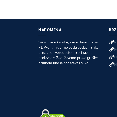
NAPOMENA
BRZ
Svi iznosi u katalogu su u dinarima sa
R
PDV-om. Trudimo se da podaci i slike
P
precizno i verodostojno prikazuju
N
proizvode. Zadržavamo pravo greške
prilikom unosa podataka i slika.
N