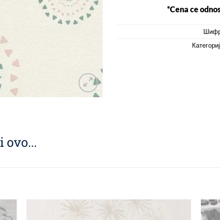
*Cena ce odnos
Шифр
Категори
 ovo...