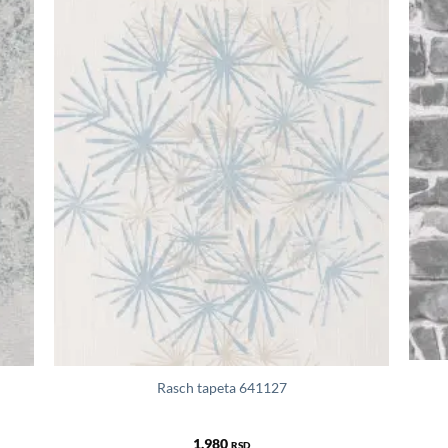
Rasch tapeta 641127
1.980
RSD