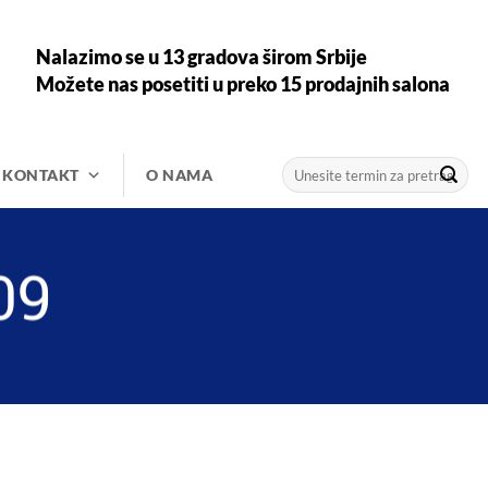
Nalazimo se u 13 gradova širom Srbije
Možete nas posetiti u preko 15 prodajnih salona
Претрага
KONTAKT
O NAMA
за:
09