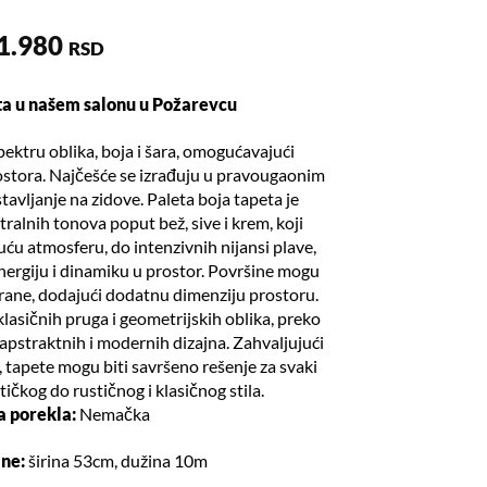
1.980
RSD
eta u našem salonu u Požarevcu
ektru oblika, boja i šara, omogućavajući
rostora. Najčešće se izrađuju u pravougaonim
avljanje na zidove. Paleta boja tapeta je
ralnih tonova poput bež, sive i krem, koji
uću atmosferu, do intenzivnih nijansi plave,
energiju i dinamiku u prostor. Površine mogu
urirane, dodajući dodatnu dimenziju prostoru.
lasičnih pruga i geometrijskih oblika, preko
 apstraktnih i modernih dizajna. Zahvaljujući
, tapete mogu biti savršeno rešenje za svaki
tičkog do rustičnog i klasičnog stila.
a porekla:
Nemačka
lne:
širina 53cm, dužina 10m