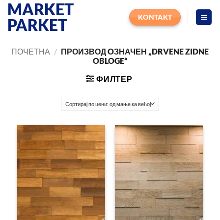
MARKET
Прескочи
на
KONTAKT
PARKET
садржај
ПОЧЕТНА
/
ПРОИЗВОД OЗНАЧЕН „DRVENE ZIDNE
OBLOGE“
ФИЛТЕР