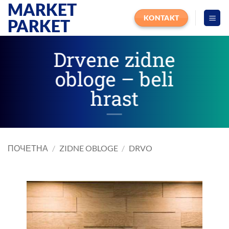
MARKET
Прескочи
на
KONTAKT
PARKET
садржај
Drvene zidne
obloge – beli
hrast
ПОЧЕТНА
/
ZIDNE OBLOGE
/
DRVO