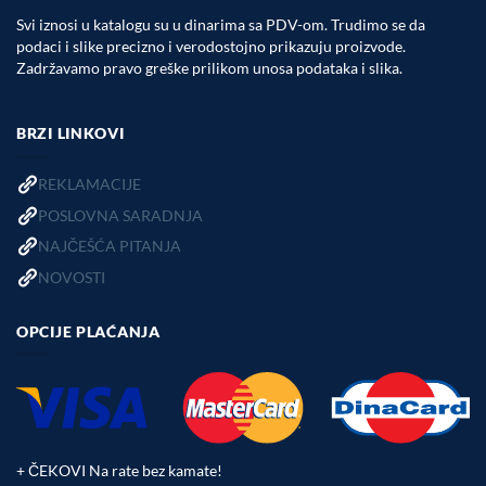
Svi iznosi u katalogu su u dinarima sa PDV-om. Trudimo se da
podaci i slike precizno i verodostojno prikazuju proizvode.
Zadržavamo pravo greške prilikom unosa podataka i slika.
BRZI LINKOVI
REKLAMACIJE
POSLOVNA SARADNJA
NAJČEŠĆA PITANJA
NOVOSTI
OPCIJE PLAĆANJA
+ ČEKOVI Na rate bez kamate!