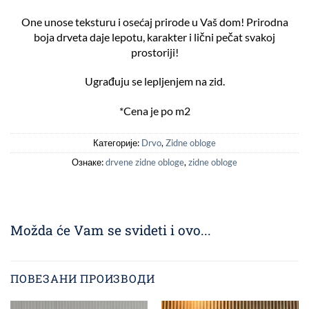
One unose teksturu i osećaj prirode u Vaš dom! Prirodna
boja drveta daje lepotu, karakter i lični pečat svakoj
prostoriji!
Ugrađuju se lepljenjem na zid.
*Cena je po m2
Категорије:
Drvo
,
Zidne obloge
Ознаке:
drvene zidne obloge
,
zidne obloge
Možda će Vam se svideti i ovo...
ПОВЕЗАНИ ПРОИЗВОДИ