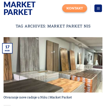
MARKET
Прескочи
на
KONTAKT
PARKET
садржај
TAG ARCHIVES:
MARKET PARKET NIS
17
нов
Otvaranje nove radnje u Nišu | Market Parket