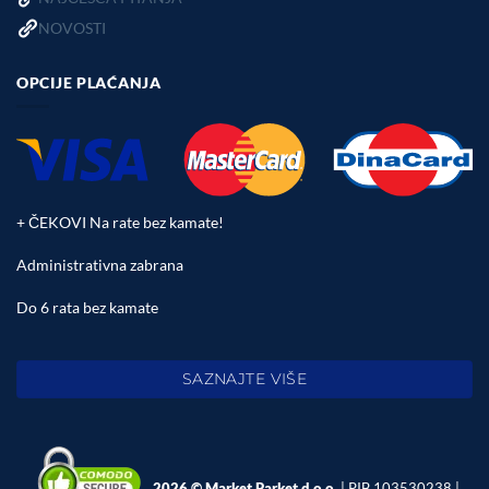
NOVOSTI
OPCIJE PLAĆANJA
+ ČEKOVI Na rate bez kamate!
Administrativna zabrana
Do 6 rata bez kamate
SAZNAJTE VIŠE
2026 © Market Parket d.o.o.
| PIB 103530238 |