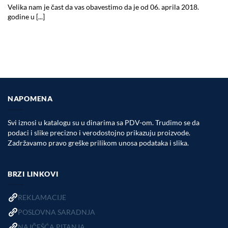
Velika nam je čast da vas obavestimo da je od 06. aprila 2018.
godine u [...]
NAPOMENA
Svi iznosi u katalogu su u dinarima sa PDV-om. Trudimo se da
podaci i slike precizno i verodostojno prikazuju proizvode.
Zadržavamo pravo greške prilikom unosa podataka i slika.
BRZI LINKOVI
REKLAMACIJE
POSLOVNA SARADNJA
NAJČEŠĆA PITANJA