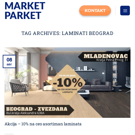
MARKET
Прескочи
на
KONTAKT
PARKET
садржај
TAG ARCHIVES:
LAMINATI BEOGRAD
08
авг
Akcija – 10% na ceo asortiman laminata