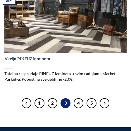
сеп
Akcija RINFUZ laminata
Totalna rasprodaja RINFUZ laminata u svim radnjama Market
Parket-a. Popust na sve debljine -20%!
1
2
3
4
5