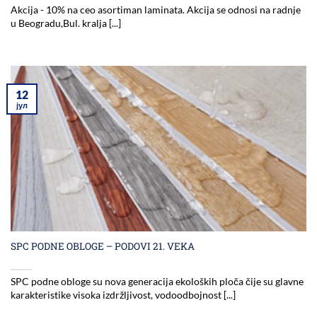
Akcija - 10% na ceo asortiman laminata. Akcija se odnosi na radnje
u Beogradu,Bul. kralja [...]
12
јул
SPC PODNE OBLOGE – PODOVI 21. VEKA
SPC podne obloge su nova generacija ekoloških ploča čije su glavne
karakteristike visoka izdržljivost, vodoodbojnost [...]