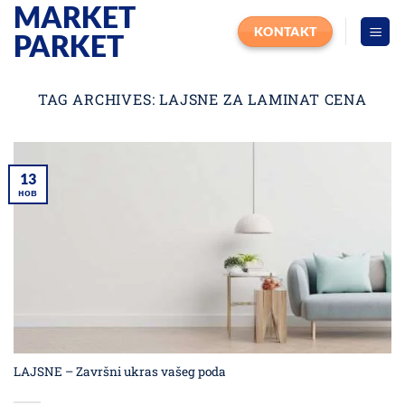
MARKET
Прескочи
на
KONTAKT
PARKET
садржај
TAG ARCHIVES:
LAJSNE ZA LAMINAT CENA
13
нов
LAJSNE – Završni ukras vašeg poda