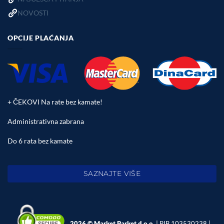
NOVOSTI
OPCIJE PLAĆANJA
+ ČEKOVI Na rate bez kamate!
Administrativna zabrana
Do 6 rata bez kamate
SAZNAJTE VIŠE
2026 © Market Parket d.o.o.
| PIB 103530238 |