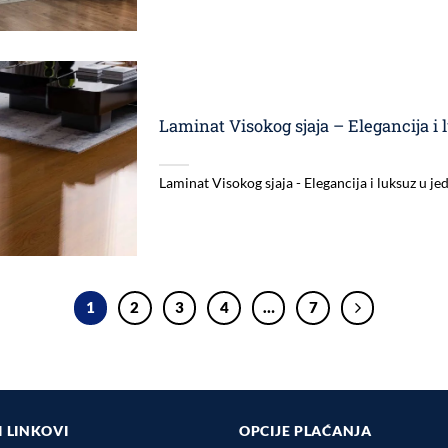
Laminat Visokog sjaja – Elegancija i
Laminat Visokog sjaja - Elegancija i luksuz u j
1
2
3
4
…
7
I LINKOVI
OPCIJE PLAĆANJA