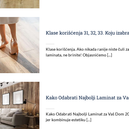
Klase korišćenja 31, 32, 33. Koju izabra
Klase korišćenja. Ako nikada ranije niste čuli z
laminata, ne brinite! Objasnićemo [...]
Kako Odabrati Najbolji Laminat za V
Kako Odabrati Najbolji Laminat za Vaš Dom 202
jer kombinuje estetiku [...]