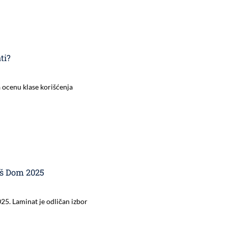
ti?
a ocenu klase korišćenja
aš Dom 2025
5. Laminat je odličan izbor