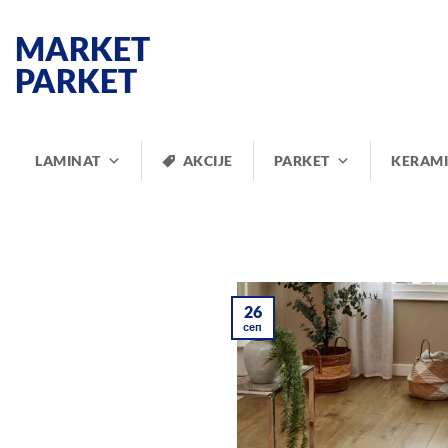
Прескочи
на
MARKET
садржај
PARKET
LAMINAT
AKCIJE
PARKET
KERAM
26
сеп