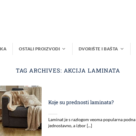
IKA
OSTALI PROIZVODI
DVORIŠTE I BAŠTA
TAG ARCHIVES:
AKCIJA LAMINATA
Koje su prednosti laminata?
Laminat je s razlogom veoma popularna podna o
jednostavno, a izbor [...]