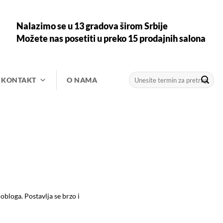
Nalazimo se u 13 gradova širom Srbije
Možete nas posetiti u preko 15 prodajnih salona
Претрага
KONTAKT
O NAMA
за:
bloga. Postavlja se brzo i