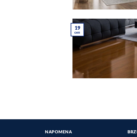
19
сеп
NAPOMENA
BRZ