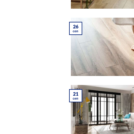
26
сеп
21
сеп