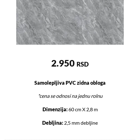
2.950
RSD
Samolepljiva PVC zidna obloga
*cena se odnosi na jednu rolnu
Dimenzija:
60 cm X 2,8 m
Debljina:
2,5 mm debljine