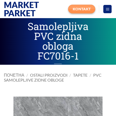
MARKET
Прескочи
на
KONTAKT
PARKET
садржај
Samolepljiva
PVC zidna
obloga
FC7016-1
ПОЧЕТНА
/
OSTALI PROIZVODI
/
TAPETE
/
PVC
SAMOLEPLJIVE ZIDNE OBLOGE