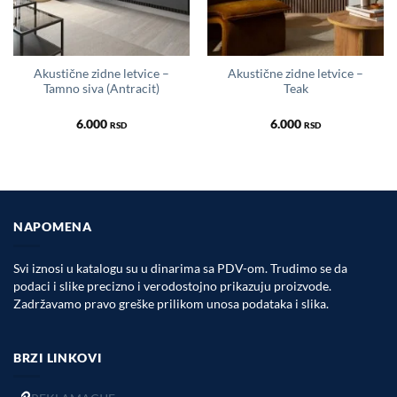
Akustične zidne letvice –
Akustične zidne letvice –
Tamno siva (Antracit)
Teak
6.000
6.000
RSD
RSD
NAPOMENA
Svi iznosi u katalogu su u dinarima sa PDV-om. Trudimo se da
podaci i slike precizno i verodostojno prikazuju proizvode.
Zadržavamo pravo greške prilikom unosa podataka i slika.
BRZI LINKOVI