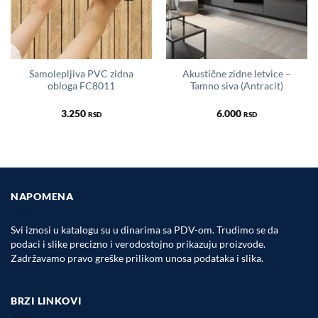
Samolepljiva PVC zidna
Akustične zidne letvice –
obloga FC8011
Tamno siva (Antracit)
3.250
6.000
RSD
RSD
NAPOMENA
Svi iznosi u katalogu su u dinarima sa PDV-om. Trudimo se da
podaci i slike precizno i verodostojno prikazuju proizvode.
Zadržavamo pravo greške prilikom unosa podataka i slika.
BRZI LINKOVI