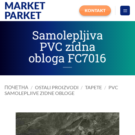
MARKET
Прескочи
на
KONTAKT
PARKET
садржај
Samolepljiva
PVC zidna
obloga FC7016
ПОЧЕТНА
/
OSTALI PROIZVODI
/
TAPETE
/
PVC
SAMOLEPLJIVE ZIDNE OBLOGE