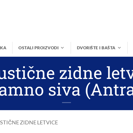
IKA
OSTALI PROIZVODI
DVORIŠTE I BAŠTA
stične zidne let
amno siva (Antra
STIČNE ZIDNE LETVICE