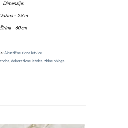
Dimenzije:
Dužina – 2.8 m
Širina – 60 cm
ја:
Akustične zidne letvice
etvice
,
dekorativne letvice
,
zidne obloge