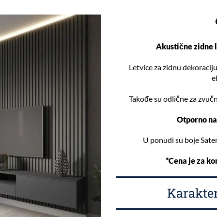
Akustične zidne l
Letvice za zidnu dekoracij
e
Takođe su odlične za zvučnu
Otporno na
U ponudi su boje Saten
*Cena je za k
Karakter