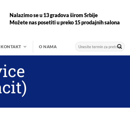
Nalazimo se u 13 gradova širom Srbije
Možete nas posetiti u preko 15 prodajnih salona
Претрага
KONTAKT
O NAMA
за:
vice
cit)