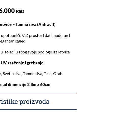
6.000
RSD
etvice – Tamno siva (Antracit)
u upotpuniće Vaš prostor i dati moderan i
legantan izgled.
 izolaciju zbog svoje podloge iza letvica
 UV zračenje i grebanje.
, Svetlo siva, Tamno siva, Teak, Orah
omad dimenzije 2.8m x 60cm
istike proizvoda