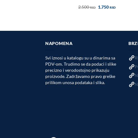
Оригинална
Тренутна
2.500
1.750
RSD
RSD
цена
цена
је
је:
била:
1.750 RSD.
2.500 RSD.
NAPOMENA
BRZ
Svi iznosi u katalogu su u dinarima sa
R
PDV-om. Trudimo se da podaci i slike
P
precizno i verodostojno prikazuju
N
proizvode. Zadržavamo pravo greške
prilikom unosa podataka i slika.
N