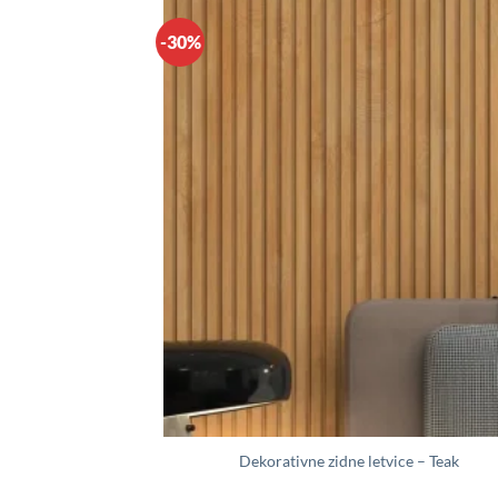
-30%
id peskareni
Dekorativne zidne letvice – Teak