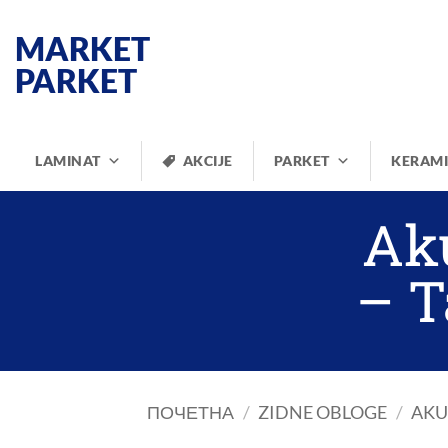
Прескочи
на
MARKET
садржај
PARKET
LAMINAT
AKCIJE
PARKET
KERAM
Aku
– T
ПОЧЕТНА
/
ZIDNE OBLOGE
/
AKU