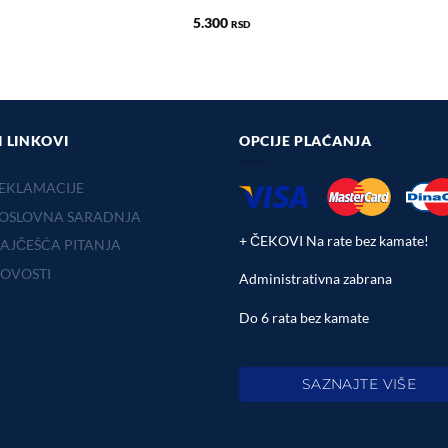
5.300
RSD
I LINKOVI
OPCIJE PLAĆANJA
EKLAMACIJE
OSLOVNA SARADNJA
+ ČEKOVI Na rate bez kamate!
AJČEŠĆA PITANJA
OVOSTI
Administrativna zabrana
Do 6 rata bez kamate
SAZNAJTE VIŠE