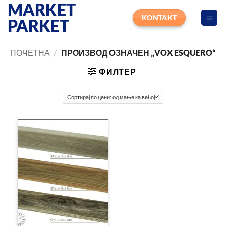
MARKET
Прескочи
на
KONTAKT
PARKET
садржај
ПОЧЕТНА
/
ПРОИЗВОД OЗНАЧЕН „VOX ESQUERO“
ФИЛТЕР