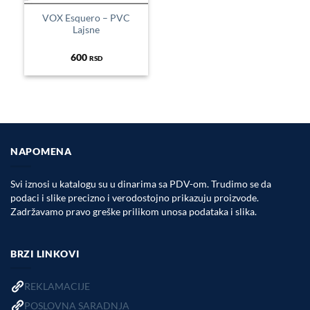
VOX Esquero – PVC
Lajsne
600
RSD
NAPOMENA
Svi iznosi u katalogu su u dinarima sa PDV-om. Trudimo se da
podaci i slike precizno i verodostojno prikazuju proizvode.
Zadržavamo pravo greške prilikom unosa podataka i slika.
BRZI LINKOVI
REKLAMACIJE
POSLOVNA SARADNJA