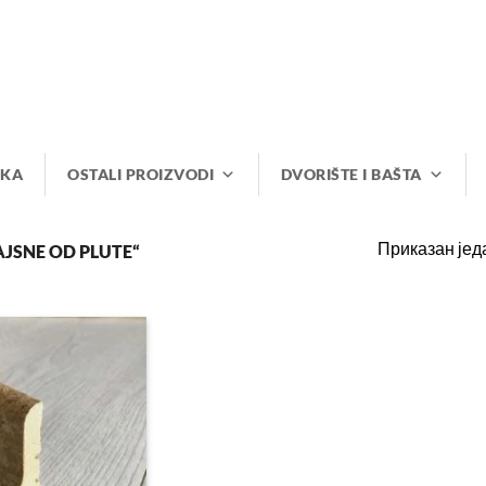
IKA
OSTALI PROIZVODI
DVORIŠTE I BAŠTA
Приказан јед
JSNE OD PLUTE“