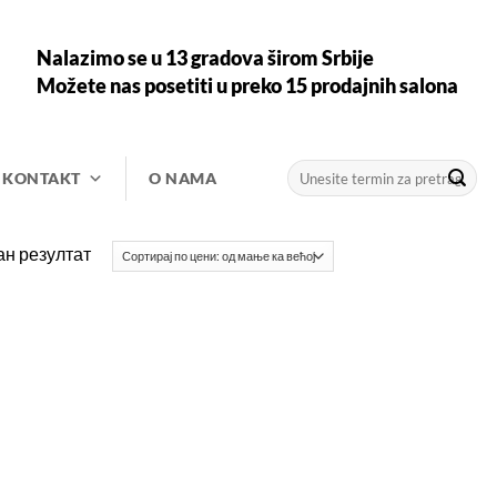
Nalazimo se u 13 gradova širom Srbije
Možete nas posetiti u preko 15 prodajnih salona
Претрага
KONTAKT
O NAMA
за:
ан резултат