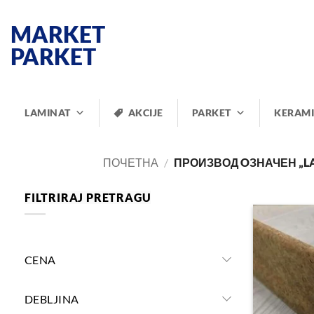
Прескочи
на
MARKET
садржај
PARKET
LAMINAT
AKCIJE
PARKET
KERAM
ПОЧЕТНА
/
ПРОИЗВОД OЗНАЧЕН „LA
FILTRIRAJ PRETRAGU
CENA
DEBLJINA