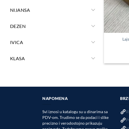
NIJANSA
DEZEN
Laj
IVICA
KLASA
NAPOMENA
BRZ
Svi iznosi u katalogu su u dinarima sa
R
PDV-om. Trudimo se da podaci i slike
P
precizno i verodostojno prikazuju
N
proizvode. Zadržavamo pravo greške