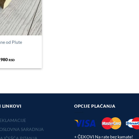
sne od Plute
980
RSD
I LINKOVI
OPCIJE PLAĆANJA
EKLAMACIJE
OSLOVNA SARADNJA
+ ČEKOVI Na rate bez kamate!
AJČEŠĆA PITANJA