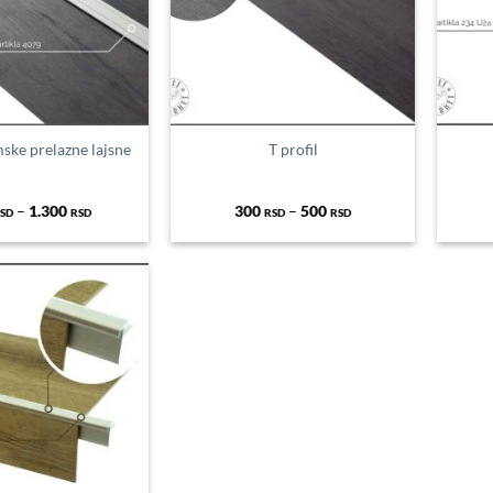
ske prelazne lajsne
T profil
Распон
Распон
–
1.300
300
–
500
SD
RSD
RSD
RSD
цена:
цена:
од
од
300 RSD
300 RSD
до
до
1.300 RSD
500 RSD