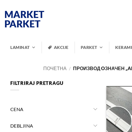
Прескочи
на
MARKET
садржај
PARKET
LAMINAT
AKCIJE
PARKET
KERAM
ПОЧЕТНА
/
ПРОИЗВОД OЗНАЧЕН „AL
FILTRIRAJ PRETRAGU
CENA
DEBLJINA