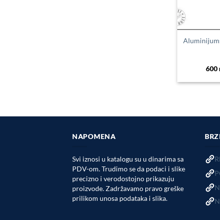
Aluminijumsk
600
NAPOMENA
BRZ
Svi iznosi u katalogu su u dinarima sa
R
PDV-om. Trudimo se da podaci i slike
P
precizno i verodostojno prikazuju
N
proizvode. Zadržavamo pravo greške
prilikom unosa podataka i slika.
N