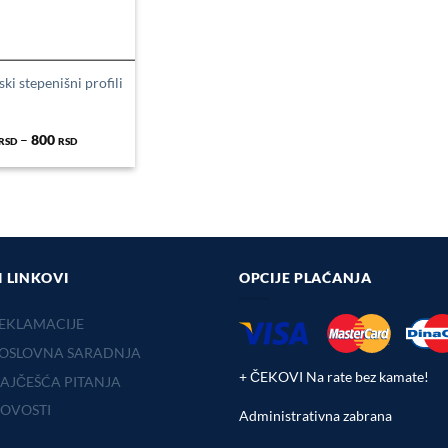
i stepenišni profili
Распон
–
800
RSD
RSD
цена:
од
600 RSD
до
800 RSD
I LINKOVI
OPCIJE PLAĆANJA
EKLAMACIJE
OSLOVNA SARADNJA
+ ČEKOVI Na rate bez kamate!
AJČEŠĆA PITANJA
OVOSTI
Administrativna zabrana