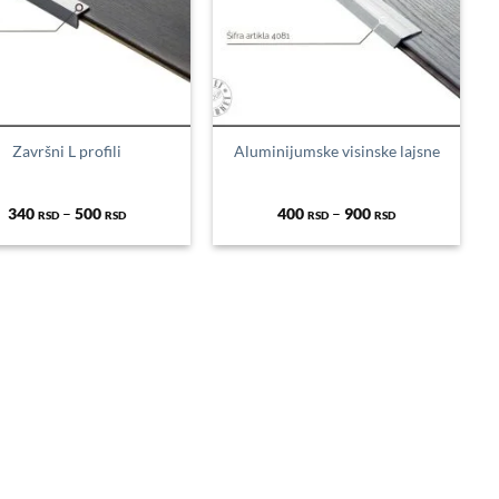
Završni L profili
Aluminijumske visinske lajsne
Распон
Распон
340
–
500
400
–
900
RSD
RSD
RSD
RSD
цена:
цена:
од
од
340 RSD
400 RSD
до
до
500 RSD
900 RSD