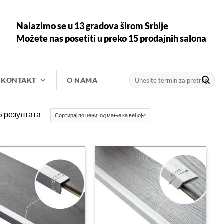
Nalazimo se u 13 gradova širom Srbije
Možete nas posetiti u preko 15 prodajnih salona
Претрага
KONTAKT
O NAMA
за:
Сортирано
5 резултата
по
цени:
од
ниже
ка
вишој