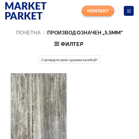
MARKET
Прескочи
на
KONTAKT
PARKET
садржај
ПОЧЕТНА
/
ПРОИЗВОД OЗНАЧЕН „5.5MM“
ФИЛТЕР