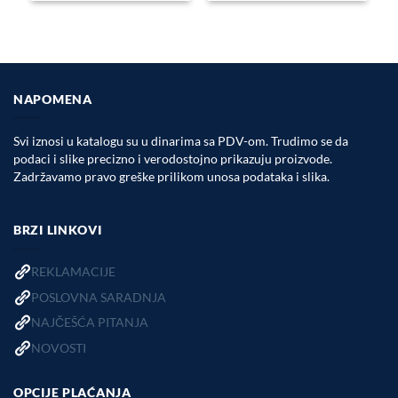
NAPOMENA
Svi iznosi u katalogu su u dinarima sa PDV-om. Trudimo se da
podaci i slike precizno i verodostojno prikazuju proizvode.
Zadržavamo pravo greške prilikom unosa podataka i slika.
BRZI LINKOVI
REKLAMACIJE
POSLOVNA SARADNJA
NAJČEŠĆA PITANJA
NOVOSTI
OPCIJE PLAĆANJA