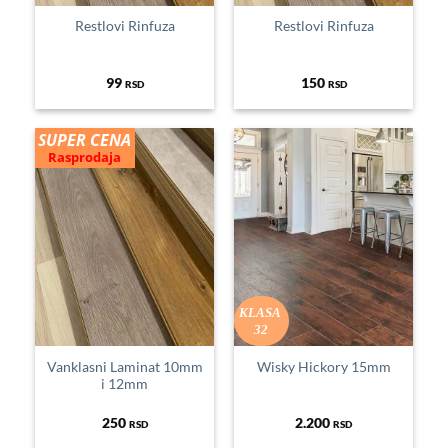
Restlovi Rinfuza
Restlovi Rinfuza
99
150
RSD
RSD
SUPER CENA
Rasprodaja
KLASA
32
Vanklasni Laminat 10mm
Wisky Hickory 15mm
i 12mm
250
2.200
RSD
RSD