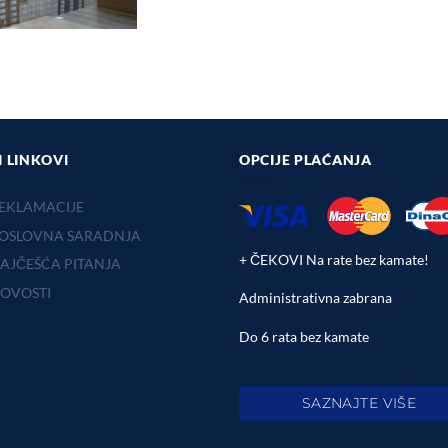
I LINKOVI
OPCIJE PLAĆANJA
EKLAMACIJE
OSLOVNA SARADNJA
+ ČEKOVI Na rate bez kamate!
AJČEŠĆA PITANJA
OVOSTI
Administrativna zabrana
Do 6 rata bez kamate
SAZNAJTE VIŠE