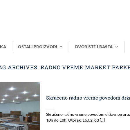
IKA
OSTALI PROIZVODI
DVORIŠTE I BAŠTA
AG ARCHIVES:
RADNO VREME MARKET PARK
Skraćeno radno vreme povodom drž
Skraćeno radno vreme povodom državnog prazn
10h do 18h. Utorak, 16.02. od [...]