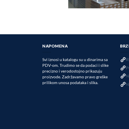
NAPOMENA
BRZ
Svi iznosi u katalogu su u dinarima sa
R
PDV-om. Trudimo se da podaci i slike
P
precizno i verodostojno prikazuju
N
proizvode. Zadržavamo pravo greške
prilikom unosa podataka i slika.
N