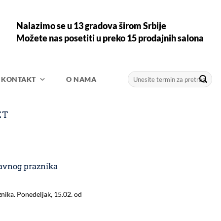
Nalazimo se u 13 gradova širom Srbije
Možete nas posetiti u preko 15 prodajnih salona
Претрага
KONTAKT
O NAMA
за:
ET
avnog praznika
ika. Ponedeljak, 15.02. od