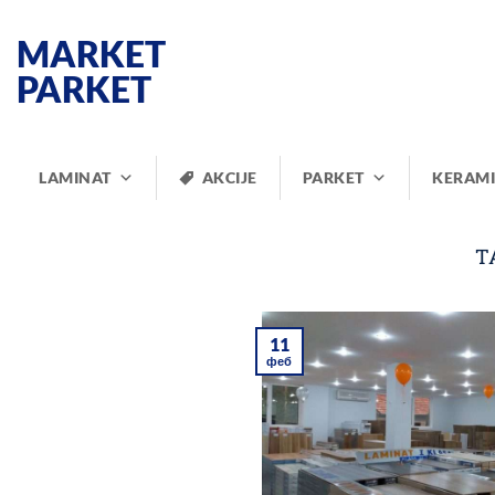
Прескочи
на
MARKET
садржај
PARKET
LAMINAT
AKCIJE
PARKET
KERAM
T
11
феб