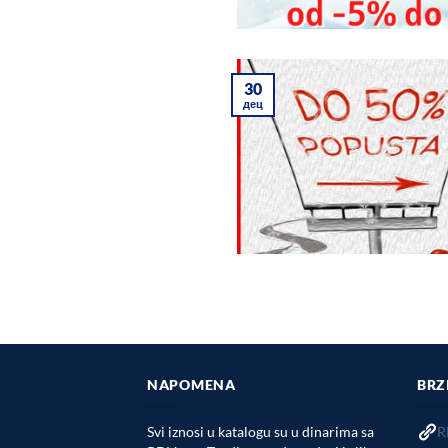
30
дец
NAPOMENA
BRZ
Svi iznosi u katalogu su u dinarima sa
R