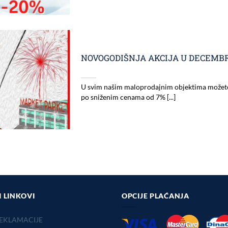
NOVOGODIŠNJA AKCIJA U DECEMBR
U svim našim maloprodajnim objektima možete 
po sniženim cenama od 7% [...]
I LINKOVI
OPCIJE PLAĆANJA
EKLAMACIJE