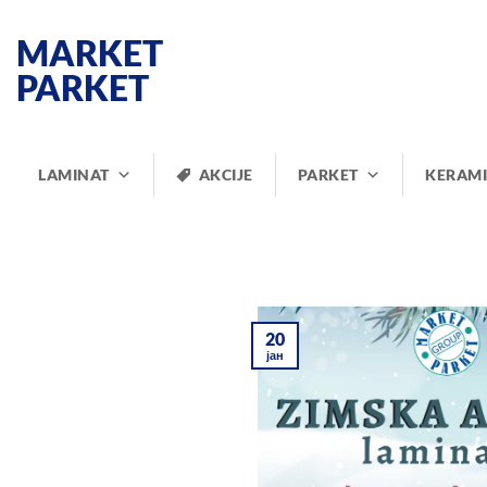
Прескочи
на
MARKET
садржај
PARKET
LAMINAT
AKCIJE
PARKET
KERAM
20
јан