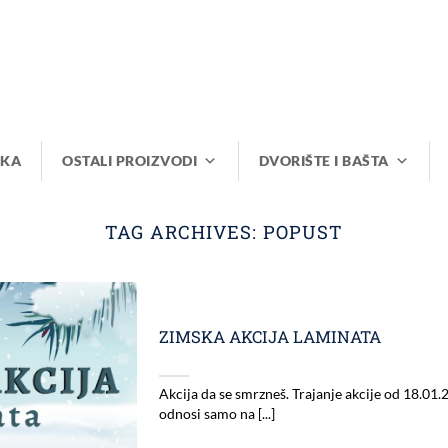
IKA
OSTALI PROIZVODI
DVORIŠTE I BAŠTA
TAG ARCHIVES:
POPUST
ZIMSKA AKCIJA LAMINATA
Akcija da se smrzneš. Trajanje akcije od 18.01.
odnosi samo na [...]