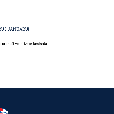
U I JANUARU!
pronaći veliki izbor laminata