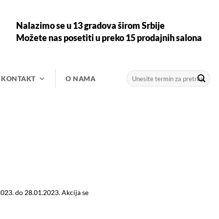
Nalazimo se u 13 gradova širom Srbije
Možete nas posetiti u preko 15 prodajnih salona
Претрага
KONTAKT
O NAMA
за:
2023. do 28.01.2023. Akcija se