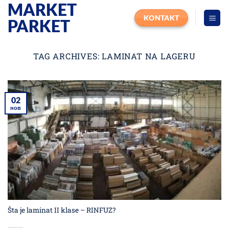
MARKET
Прескочи
на
KONTAKT
PARKET
садржај
TAG ARCHIVES:
LAMINAT NA LAGERU
02
нов
Šta je laminat II klase – RINFUZ?