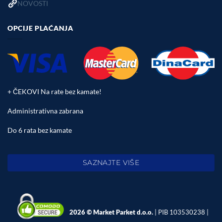
NOVOSTI
OPCIJE PLAĆANJA
+ ČEKOVI Na rate bez kamate!
Administrativna zabrana
Do 6 rata bez kamate
SAZNAJTE VIŠE
2026 © Market Parket d.o.o.
| PIB 103530238 |