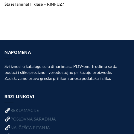
Šta je laminat II klase – RINFUZ?
NAPOMENA
Svi iznosi u katalogu su u dinarima sa PDV-om. Trudimo se da
podaci i slike precizno i verodostojno prikazuju proizvode.
Zadržavamo pravo greške prilikom unosa podataka i slika.
BRZI LINKOVI
REKLAMACIJE
POSLOVNA SARADNJA
NAJČEŠĆA PITANJA