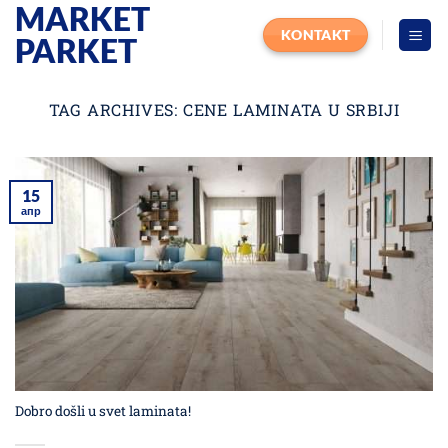
MARKET
Прескочи
на
KONTAKT
PARKET
садржај
TAG ARCHIVES:
CENE LAMINATA U SRBIJI
15
апр
Dobro došli u svet laminata!