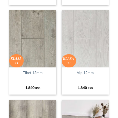
KLASA
KLASA
33
33
Tibet 12mm
Alp 12mm
1.840
1.840
RSD
RSD