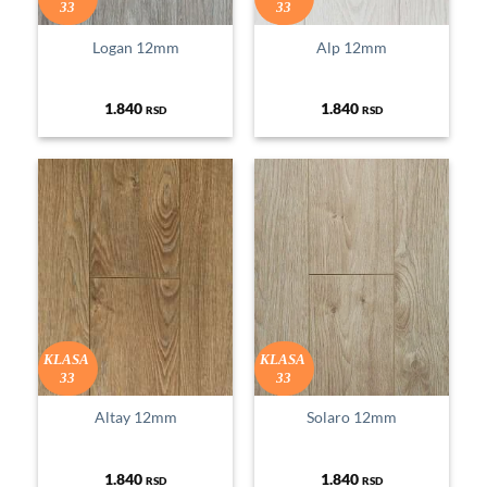
33
33
Logan 12mm
Alp 12mm
1.840
1.840
RSD
RSD
KLASA
KLASA
33
33
Altay 12mm
Solaro 12mm
1.840
1.840
RSD
RSD