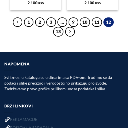
2.100
2.100
RSD
RSD
1
2
3
…
9
10
11
12
13
NAPOMENA
Svi iznosi u katalogu su u dinarima sa PDV-om. Trudimo se da
podaci i slike precizno i verodostojno prikazuju proizvode.
Zadržavamo pravo greške prilikom unosa podataka i slika.
BRZI LINKOVI
REKLAMACIJE
POSLOVNA SARADNJA