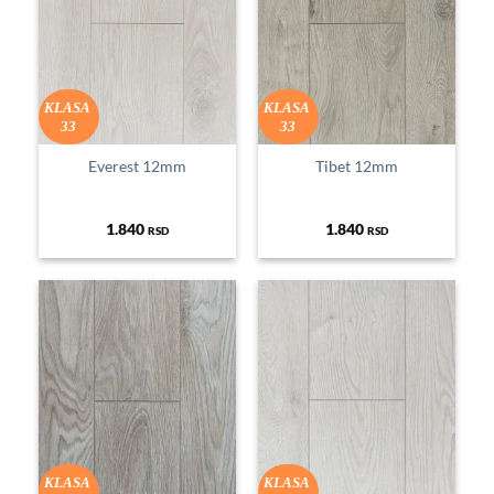
KLASA
KLASA
33
33
Everest 12mm
Tibet 12mm
1.840
1.840
RSD
RSD
KLASA
KLASA