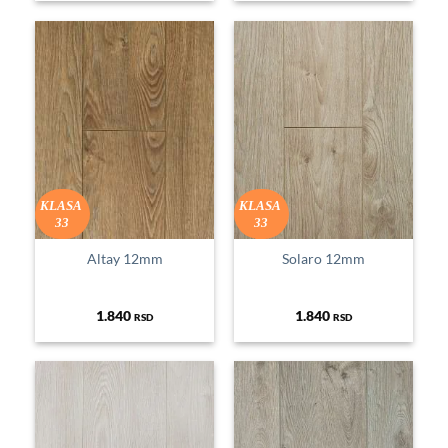
KLASA
KLASA
33
33
Altay 12mm
Solaro 12mm
1.840
1.840
RSD
RSD