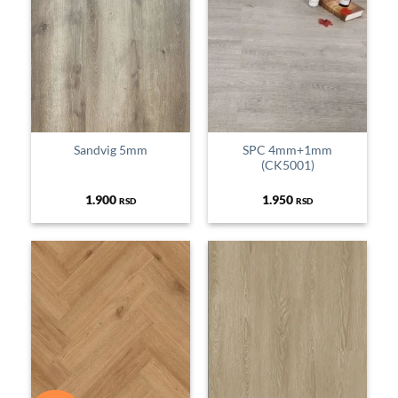
Sandvig 5mm
SPC 4mm+1mm
(CK5001)
1.900
1.950
RSD
RSD