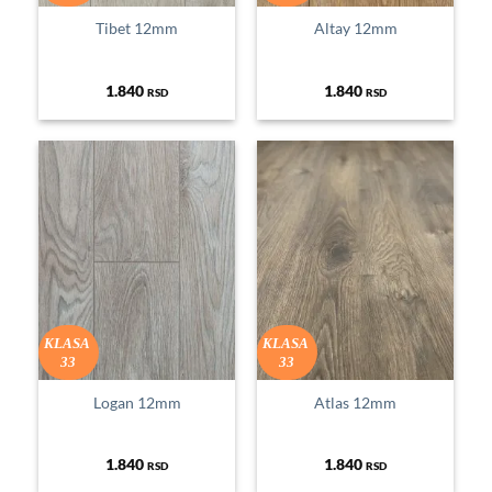
Tibet 12mm
Altay 12mm
1.840
1.840
RSD
RSD
KLASA
KLASA
33
33
Logan 12mm
Atlas 12mm
1.840
1.840
RSD
RSD