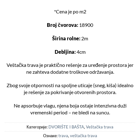
*Cena je po m2
Broj čvorova:
18900
Širina rolne:
2m
Debljina:
4cm
Veštačka trava je praktično rešenje za uređenje prostora jer
ne zahteva dodatne troškove održavanja.
Zbog svoje otpornosti na spoljne uticaje (sneg, kiša) idealno
je rešenje za pokrivanje otvorenih prostora.
Ne apsorbuje vlagu, njena boja ostaje intenzivna duži
vremenski period – ne bledi na suncu.
Категорије:
DVORIŠTE I BAŠTA
,
Veštačka trava
Ознаке:
trava
,
veštačka trava