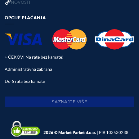
NOVOSTI
OPCIJE PLAĆANJA
+ ČEKOVI Na rate bez kamate!
Administrativna zabrana
Do 6 rata bez kamate
SAZNAJTE VIŠE
2026 © Market Parket d.o.o.
| PIB 103530238 |