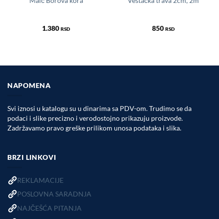
Malč Borova kora
Veštačka trava 2cm, 2m
1.380
850
RSD
RSD
NAPOMENA
Svi iznosi u katalogu su u dinarima sa PDV-om. Trudimo se da
podaci i slike precizno i verodostojno prikazuju proizvode.
Zadržavamo pravo greške prilikom unosa podataka i slika.
BRZI LINKOVI
REKLAMACIJE
POSLOVNA SARADNJA
NAJČEŠĆA PITANJA