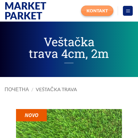
MARKET
Прескочи
на
KONTAKT
PARKET
садржај
Veštačka
trava 4cm, 2m
ПОЧЕТНА
/
VEŠTAČKA TRAVA
NOVO