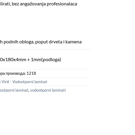
irati, bez angažovanja profesionalaca
h podnih obloga, poput drveta i kamena
0x180x4mm + 1mm(podloga)
ра производа:
1218
:
Vinil - Vodootporni laminat
ootporni laminat
,
vodootporni laminati