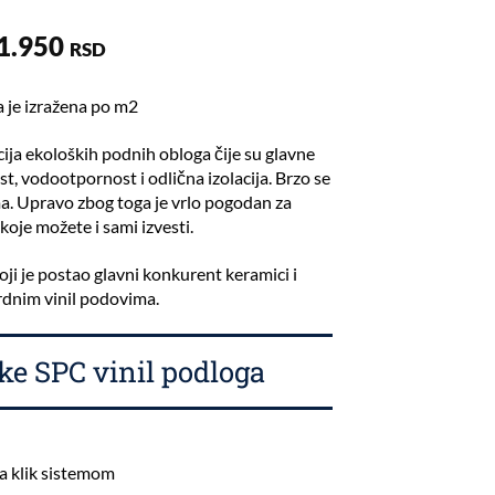
1.950
RSD
a je izražena po m2
ija ekoloških podnih obloga čije su glavne
ost, vodootpornost i odlična izolacija. Brzo se
ma. Upravo zbog toga je vrlo pogodan za
koje možete i sami izvesti.
oji je postao glavni konkurent keramici i
dnim vinil podovima.
ke SPC vinil podloga
a klik sistemom