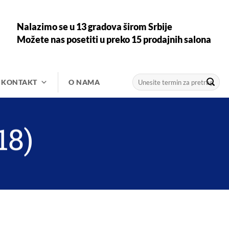
Nalazimo se u 13 gradova širom Srbije
Možete nas posetiti u preko 15 prodajnih salona
Претрага
KONTAKT
O NAMA
за:
18)