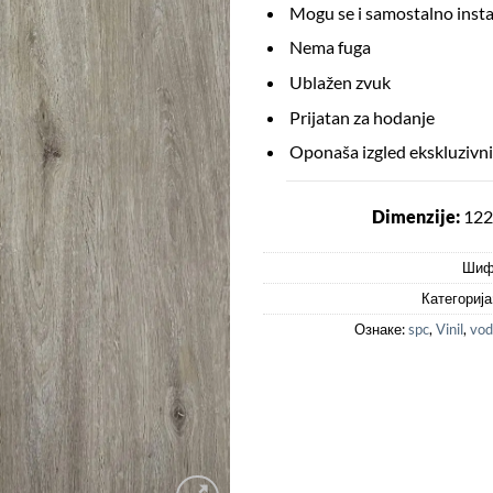
Mogu se i samostalno instal
Nema fuga
Ublažen zvuk
Prijatan za hodanje
Oponaša izgled ekskluzivni
Dimenzije:
122
Шиф
Категорија
Ознаке:
spc
,
Vinil
,
vod