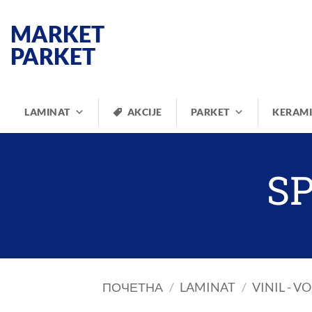
Прескочи
на
MARKET
садржај
PARKET
LAMINAT
AKCIJE
PARKET
KERAM
SP
ПОЧЕТНА
/
LAMINAT
/
VINIL - 