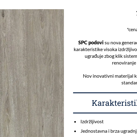
*cen
SPC podovi
su nova generac
karakteristike visoka izdržljiv
ugrađuje zbog klik siste
renoviranje 
Nov inovativni materijal k
standar
Karakteristi
Izdržljivost
Jednostavna i brza ugradnj