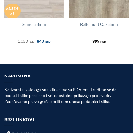
KLASA
31
Sumela 8mm
Bellemont Oak 8mm
Оригинална
Тренутна
1.050
840
999
RSD
RSD
RSD
цена
цена
је
је:
била:
840 RSD.
1.050 RSD.
NAPOMENA
Svi iznosi u katalogu su u dinarima sa PDV-om. Trudimo se da
podaci i slike precizno i verodostojno prikazuju proizvode.
Zadržavamo pravo greške prilikom unosa podataka i slika.
BRZI LINKOVI