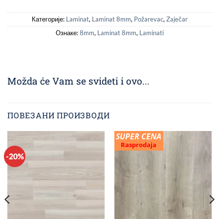
Категорије:
Laminat
,
Laminat 8mm
,
Požarevac
,
Zaječar
Ознаке:
8mm
,
Laminat 8mm
,
Laminati
Možda će Vam se svideti i ovo...
ПОВЕЗАНИ ПРОИЗВОДИ
SUPER CENA
Rasprodaja
-20%