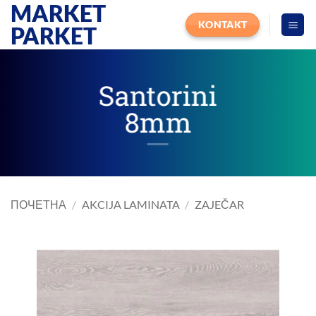
MARKET
Прескочи
на
KONTAKT
PARKET
садржај
Santorini
8mm
ПОЧЕТНА
/
AKCIJA LAMINATA
/
ZAJEČAR