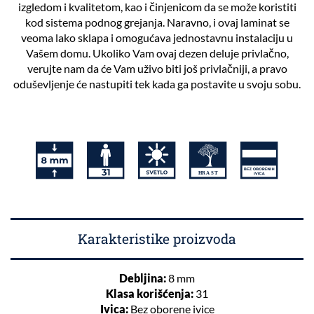
izgledom i kvalitetom, kao i činjenicom da se može koristiti
kod sistema podnog grejanja. Naravno, i ovaj laminat se
veoma lako sklapa i omogućava jednostavnu instalaciju u
Vašem domu. Ukoliko Vam ovaj dezen deluje privlačno,
verujte nam da će Vam uživo biti još privlačniji, a pravo
oduševljenje će nastupiti tek kada ga postavite u svoju sobu.
Karakteristike proizvoda
Debljina:
8 mm
Klasa korišćenja:
31
Ivica:
Bez oborene ivice