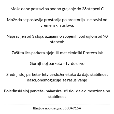
Može da se postavi na podno grejanje do 28 stepeni C
Može da se postavlja prostorija po prostorija i ne zavisi od
vremenskih uslova.
Napravljen od 3 sloja, uzajamno spojenih pod uglom od 90
stepeni:
Zaštita lica parketa-sjajni ili mat ekološki Proteco lak
Gornji sloj parketa – tvrdo drvo
Srednji sloj parketa- letvice složene tako da daju stabilnost
dasci, onemogućuje se rasušivanje
Poleđinski sloj parketa- balansirajući sloj, daje dimenzionalnu
stabilnost
Шифра производа:
550049154