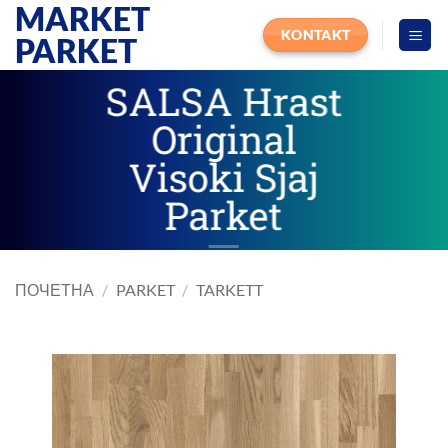
MARKET
Прескочи
на
KONTAKT
PARKET
садржај
SALSA Hrast
Original
Visoki Sjaj
Parket
ПОЧЕТНА
/
PARKET
/
TARKETT