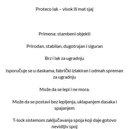
Proteco lak – visok ili mat sjaj
Primena: stambeni objekti
Prirodan, stabilan, dugotrajan i siguran
Brz i lak za ugradnju
Isporučuje se u daskama, fabrički izlakiran i odmah spreman
za ugradnju
Može da se lepi i ne mora.
Može da se postavi bez lepljenja, uklapanjem dasaka i
spajanjem
T-lock sistemom zaključavanja spoja koji daje gotovo
nevidljiv spoj