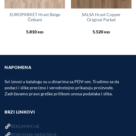
EUROPARKET Hrast Beige
SALSA Hrast Copper
Četkani
Original Parket
5.810
5.520
RSD
RSD
NAPOMENA
Svi iznosi u katalogu su u dinarima sa PDV-om. Trudimo se da
podaci i slike precizno i verodostojno prikazuju proizvode.
Zadržavamo pravo greške prilikom unosa podataka i slika.
BRZI LINKOVI
REKLAMACIJE
POSLOVNA SARADNJA