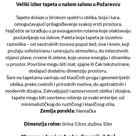
Veliki izbor tapeta u našem salonu u Požarevcu
Tapete dolaze u širokom spektru oblika, boja i šara,
omogućavajući prilagođavanje svakoj vrsti prostora.
Najčešće se izrađuju u pravougaonim rolama koje olakšavaju
postavljanje na zidove. Paleta boja tapeta je izuzetno
raznolika – od neutralnih tonova poput bež, sive i krem, koji
pružaju sofisticiranu i umirujuću atmosferu, do intenzivnih
nijansi plave, crvene ili zelene, koje unose energiju i dinamiku
u prostor. Površine mogu biti mat, sjajne ili čak teksturirane,
dodajući dodatnu dimenziju prostoru.
Šare na tapetama variraju od klasičnih pruga i geometrijskih
oblika, preko cvetnih i prirodnih motiva, do apstraktnih i
modernih dizajna. Zahvaljujući raznovrsnosti oblika i dizajna,
tapete mogu biti savršeno rešenje za svaki enterijer, od
minimalističkog do rustičnog i klasičnog stila.
Zemlja porekla:
Nemačka
Dimenzija rolne:
širina 53cm, dužina 10m