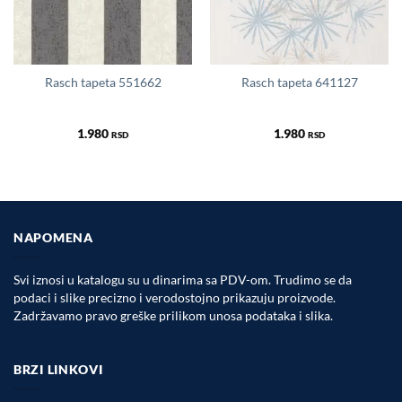
Rasch tapeta 551662
Rasch tapeta 641127
1.980
1.980
RSD
RSD
NAPOMENA
Svi iznosi u katalogu su u dinarima sa PDV-om. Trudimo se da
podaci i slike precizno i verodostojno prikazuju proizvode.
Zadržavamo pravo greške prilikom unosa podataka i slika.
BRZI LINKOVI