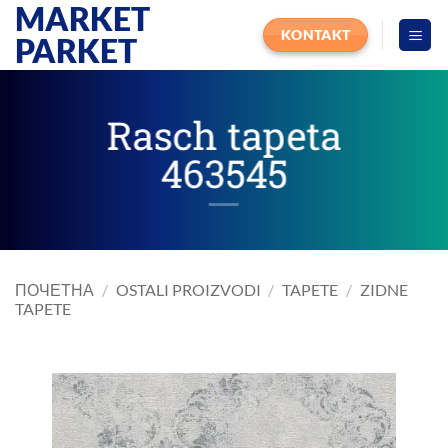
MARKET
Прескочи
на
KONTAKT
PARKET
садржај
Rasch tapeta
463545
ПОЧЕТНА
/
OSTALI PROIZVODI
/
TAPETE
/
ZIDNE
TAPETE