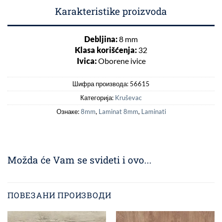
Karakteristike proizvoda
Debljina:
8 mm
Klasa korišćenja:
32
Ivica:
Oborene ivice
Шифра производа:
56615
Категорија:
Kruševac
Ознаке:
8mm
,
Laminat 8mm
,
Laminati
Možda će Vam se svideti i ovo...
ПОВЕЗАНИ ПРОИЗВОДИ