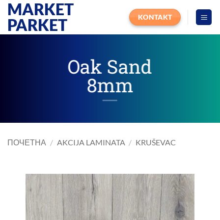
MARKET
Прескочи
на
KONTAKT
PARKET
садржај
Oak Sand
8mm
ПОЧЕТНА
/
AKCIJA LAMINATA
/
KRUŠEVAC