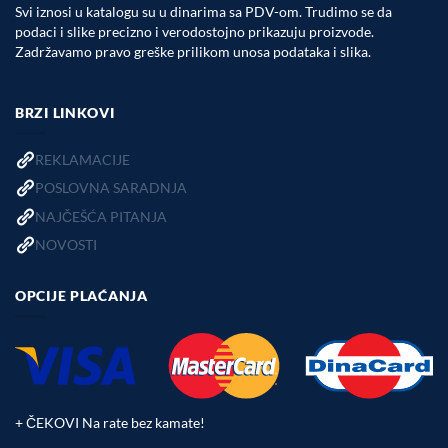
Svi iznosi u katalogu su u dinarima sa PDV-om. Trudimo se da
podaci i slike precizno i verodostojno prikazuju proizvode.
Zadržavamo pravo greške prilikom unosa podataka i slika.
BRZI LINKOVI
REKLAMACIJE
POSLOVNA SARADNJA
NAJČEŠĆA PITANJA
NOVOSTI
OPCIJE PLAĆANJA
+ ČEKOVI Na rate bez kamate!