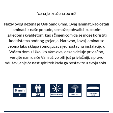
*cena je izražena po m2
Naziv ovog dezena je Oak Sand 8mm. Ovaj laminat, kao ostali
laminati iz naše ponude, se može pohvaliti izuzetnim
izgledom i kvalitetom, kao i činjenicom da se može koristiti
kod sistema podnog grejanja. Naravno, i ovaj laminat se
veoma lako sklapa i omogućava jednostavnu instalaciju u
Vašem domu. Ukoliko Vam ovaj dezen deluje privlačno,
verujte nam da će Vam uživo biti još privlačniji, a pravo
oduševljenje će nastupiti tek kada ga postavite u svoju sobu.