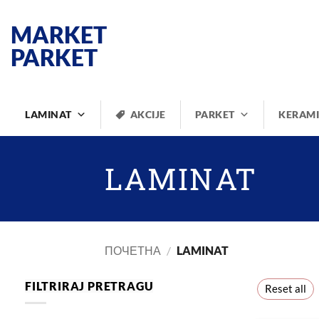
Прескочи
на
MARKET
садржај
PARKET
LAMINAT
AKCIJE
PARKET
KERAM
LAMINAT
ПОЧЕТНА
/
LAMINAT
FILTRIRAJ PRETRAGU
Reset all