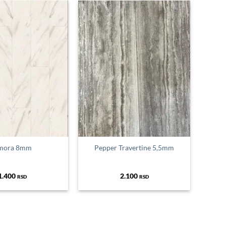
mora 8mm
Pepper Travertine 5,5mm
1.400
2.100
RSD
RSD