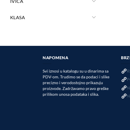
IVICA
KLASA
NAPOMENA
BRZ
Svi iznosi u katalogu su u dinarima sa
R
PDV-om. Trudimo se da podaci i slike
P
precizno i verodostojno prikazuju
N
proizvode. Zadržavamo pravo greške
prilikom unosa podataka i slika.
N