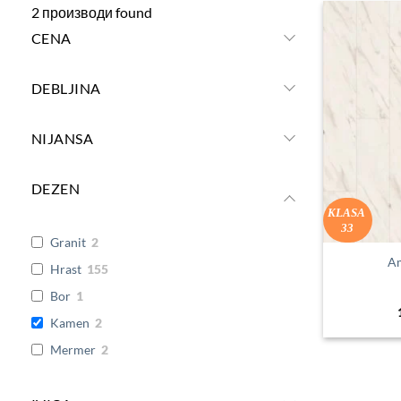
2
производи found
CENA
DEBLJINA
NIJANSA
DEZEN
KLASA
33
Granit
2
A
Hrast
155
Bor
1
Kamen
2
Mermer
2