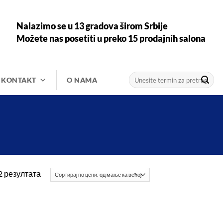
Nalazimo se u 13 gradova širom Srbije
Možete nas posetiti u preko 15 prodajnih salona
Претрага
KONTAKT
O NAMA
за:
Сортирано
2 резултата
по
цени:
од
ниже