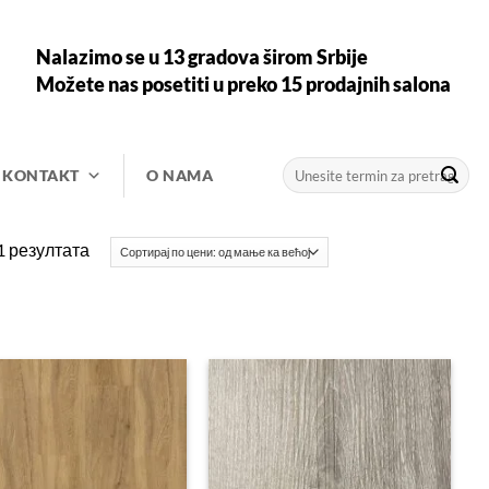
Nalazimo se u 13 gradova širom Srbije
Možete nas posetiti u preko 15 prodajnih salona
Претрага
KONTAKT
O NAMA
за:
Сортирано
1 резултата
по
цени:
од
ниже
ка
вишој