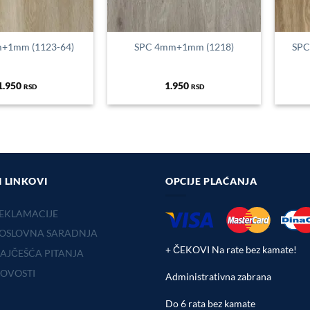
+1mm (1123-64)
SPC 4mm+1mm (1218)
SPC
1.950
1.950
RSD
RSD
I LINKOVI
OPCIJE PLAĆANJA
EKLAMACIJE
OSLOVNA SARADNJA
+ ČEKOVI Na rate bez kamate!
AJČEŠĆA PITANJA
OVOSTI
Administrativna zabrana
Do 6 rata bez kamate