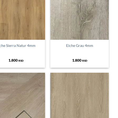
che Sierra Natur 4mm
Eiche Grau 4mm
1.800
1.800
RSD
RSD