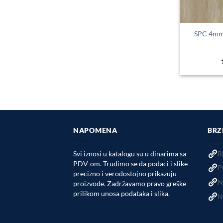
SPC 4mm
NAPOMENA
BRZ
Svi iznosi u katalogu su u dinarima sa
R
PDV-om. Trudimo se da podaci i slike
P
precizno i verodostojno prikazuju
N
proizvode. Zadržavamo pravo greške
prilikom unosa podataka i slika.
N