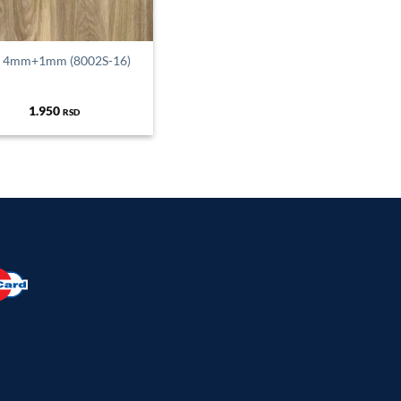
 4mm+1mm (8002S-16)
1.950
RSD