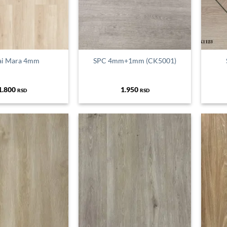
ai Mara 4mm
SPC 4mm+1mm (CK5001)
1.800
1.950
RSD
RSD