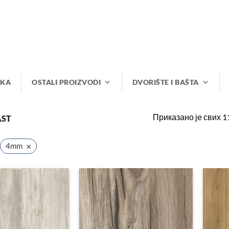
IKA
OSTALI PROIZVODI
DVORIŠTE I BAŠTA
Приказано је свих 1
ST
×
4mm