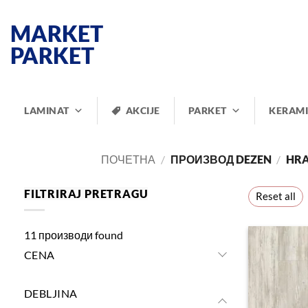
Прескочи
на
MARKET
садржај
PARKET
LAMINAT
AKCIJE
PARKET
KERAM
ПОЧЕТНА
/
ПРОИЗВОД DEZEN
/
HRA
FILTRIRAJ PRETRAGU
Reset all
11
производи found
CENA
DEBLJINA