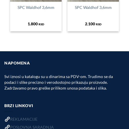
SPC Waldhof 3,6mm
SPC Waldhof 3,6mm
1.800
2.100
RSD
RSD
NAPOMENA
Svi iznosi u katalogu su u dinarima sa PDV-om. Trudimo se da
podaci i slike precizno i verodostojno prikazuju proizvode.
Zadržavamo pravo greške prilikom unosa podataka i slika.
BRZI LINKOVI
REKLAMACIJE
POSLOVNA SARADNJA