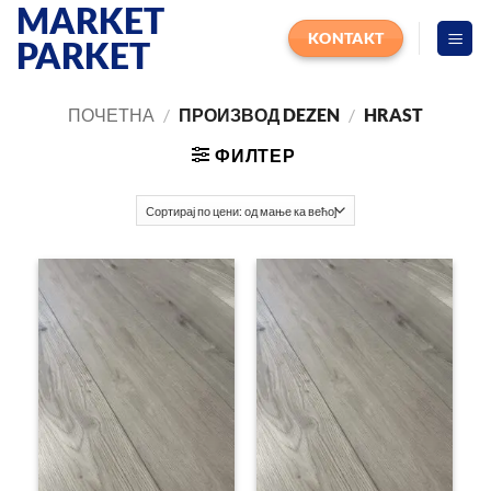
MARKET
Прескочи
на
KONTAKT
PARKET
садржај
ПОЧЕТНА
/
ПРОИЗВОД DEZEN
/
HRAST
ФИЛТЕР