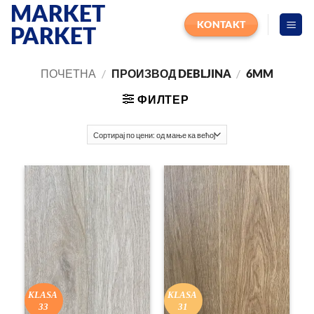
MARKET
Прескочи
на
KONTAKT
PARKET
садржај
ПОЧЕТНА
/
ПРОИЗВОД DEBLJINA
/
6MM
ФИЛТЕР
KLASA
KLASA
33
31