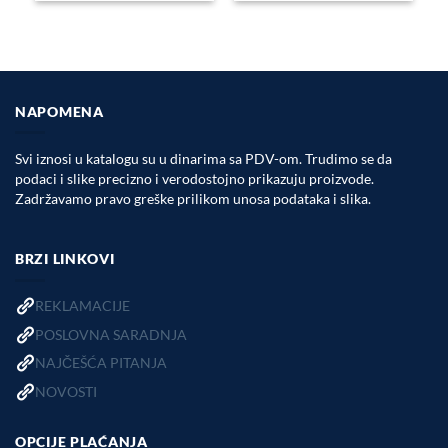
NAPOMENA
Svi iznosi u katalogu su u dinarima sa PDV-om. Trudimo se da
podaci i slike precizno i verodostojno prikazuju proizvode.
Zadržavamo pravo greške prilikom unosa podataka i slika.
BRZI LINKOVI
REKLAMACIJE
POSLOVNA SARADNJA
NAJČEŠĆA PITANJA
NOVOSTI
OPCIJE PLAĆANJA