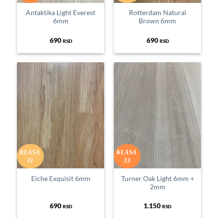
Antaktika Light Everest
Rotterdam Natural
6mm
Brown 6mm
690
690
RSD
RSD
KLASA
KLASA
31
33
Eiche Exquisit 6mm
Turner Oak Light 6mm +
2mm
690
1.150
RSD
RSD